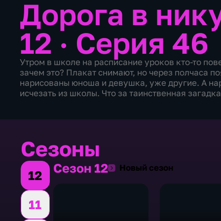
Дорога в ник
12 · Серия 46
Утром в школе на расписание уроков кто-то пов
зачем это? Плакат снимают, но через полчаса по
нарисованы юноша и девушка, уже другие. А на
исчезать из школы. Что за таинственная загадк
Сезоны
Сезон 12
Сезон 12
Новый сезон
12
11