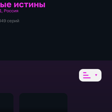
ые истины
1
,
Россия
349 серий