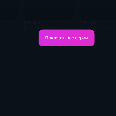
28 серия
29 серия
27 мин
27 мин
Школьный роман
Ой, мороз, мороз!
Показать все серии