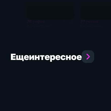
26 серия
27 серия
27 мин
Армрестлинг
Бизнесмены
Еще
интересное