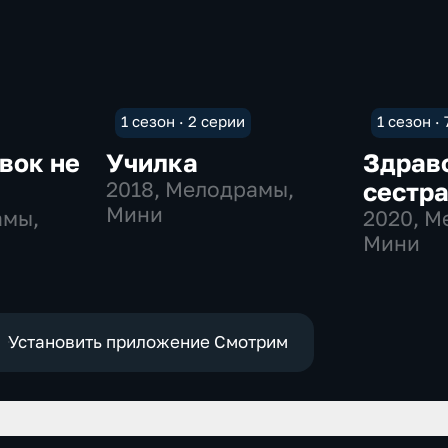
1 сезон · 2 серии
1 сезон ·
вок не
Училка
Здрав
2018
, Мелодрамы,
сестр
Мини
амы,
2020
, М
Мини
Установить приложение Смотрим