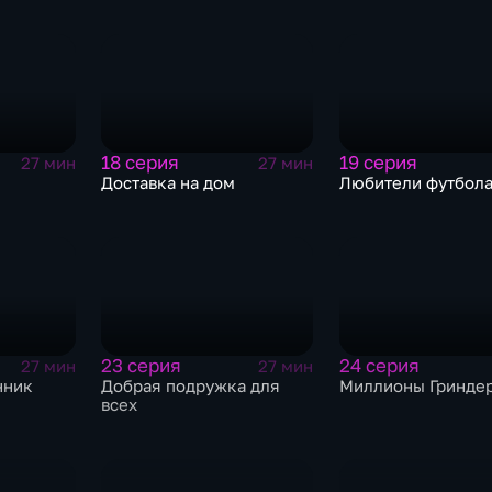
18 серия
19 серия
27 мин
27 мин
Доставка на дом
Любители футбол
23 серия
24 серия
27 мин
27 мин
нник
Добрая подружка для
Миллионы Гринде
всех