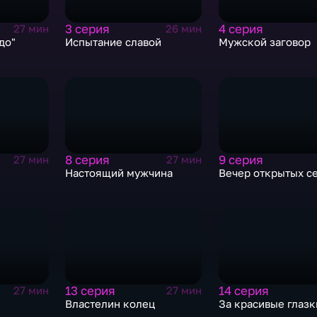
3 серия
4 серия
27 мин
26 мин
до"
Испытание славой
Мужской заговор
8 серия
9 серия
27 мин
27 мин
Настоящий мужчина
Вечер открытых с
13 серия
14 серия
27 мин
27 мин
Властелин колец
За красивые глазк