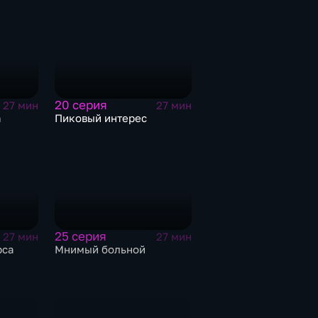
20 серия
27 мин
27 мин
а
Пиковый интерес
25 серия
27 мин
27 мин
рса
Мнимый больной