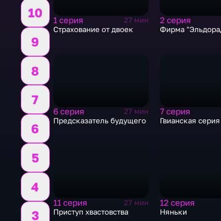
10
1 серия
2 серия
27 мин
Страхование от двоек
Фирма "Эльдора
9
8
7
6 серия
7 серия
27 мин
Предсказатель будущего
Гвианская серия
6
5
4
11 серия
12 серия
27 мин
Приступ хвастовства
Няньки
3