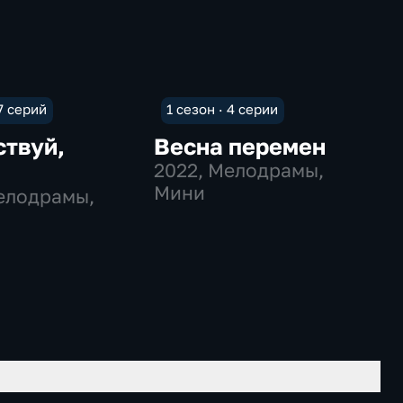
 7 серий
1 сезон · 4 серии
ствуй,
Весна перемен
а
2022
, Мелодрамы,
Мини
елодрамы,