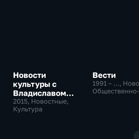
Новости
Вести
культуры с
1991 – …
, Нов
Общественно
Владиславом
политические
Флярковским
2015
, Новостные,
социально-
Культура
экономически