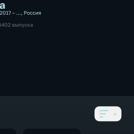
а
2017 – …
,
Россия
 5402 выпуска