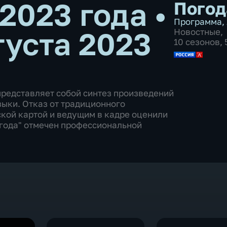
 2023 года
•
Погод
Программа
,
густа 2023
Новостные
,
10 сезонов,
представляет собой синтез произведений
зыки. Отказ от традиционного
ской картой и ведущим в кадре оценили
Погода" отмечен профессиональной