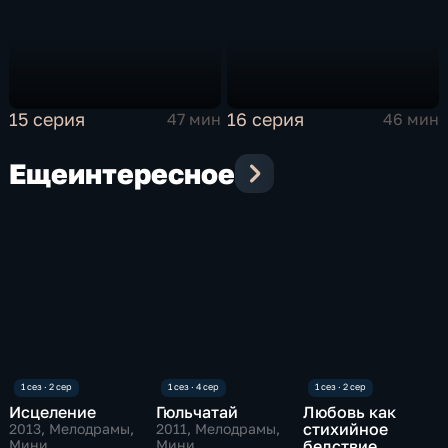
15 серия
16 серия
47 мин
46 мин
Еще
интересное
Исцеление
Гюльчатай
Любовь как
стихийное
2013
, Мелодрамы,
2011
, Мелодрамы,
Мини
Мини
бедствие