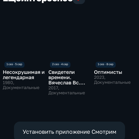
Несокрушимая и
Свидетели
Оптимисты
легендарная
времени.
2023
,
Вячеслав Вс.
Документальные
1980
,
Документальные
Иванов. И Бог
2017
,
ночует между
Документальные
строк...
Установить приложение Смотрим