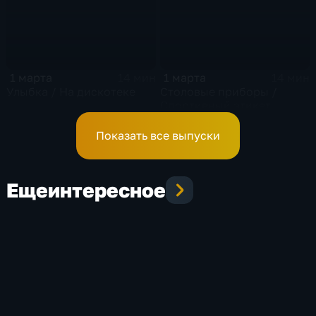
1 марта
1 марта
14 мин
14 мин
Улыбка / На дискотеке
Столовые приборы /
Спортивный этикет
Показать все выпуски
Еще
интересное