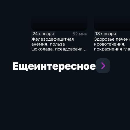
24 января
18 января
52 мин
Железодефицитная
Здоровье печен
анемия, польза
кровотечения,
шоколада, псевдоврачи.
покраснения гла
Эфир от 24.01.2026
Эфир от 18.01.2
Еще
интересное