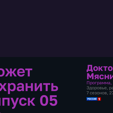
ожет
Докто
Мясн
охранить
Программа
,
Здоровье
,
р
7 сезонов, 
пуск 05