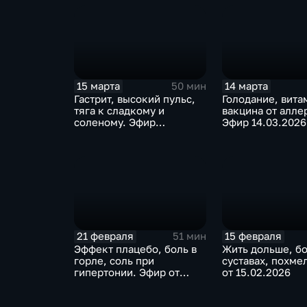
15 марта
14 марта
50 мин
Гастрит, высокий пульс,
Голодание, вита
тяга к сладкому и
вакцина от алле
соленому. Эфир
Эфир 14.03.2026
15.03.2026
21 февраля
15 февраля
51 мин
Эффект плацебо, боль в
Жить дольше, бо
горле, соль при
суставах, похме
гипертонии. Эфир от
от 15.02.2026
22.02.2026