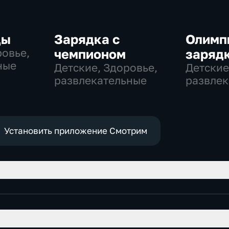
ды
Зарядка с
Олимп
ровье,
чемпионом
заряд
ные
Детские, Здоровье,
Детские
развлекательные
развлек
Установить приложение Смотрим