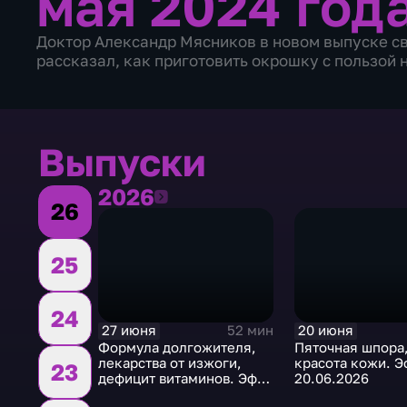
мая 2024 год
Доктор Александр Мясников в новом выпуске сво
рассказал, как приготовить окрошку с пользой н
Выпуски
2026
2026
26
25
24
27 июня
20 июня
52 мин
Формула долгожителя,
Пяточная шпора,
лекарства от изжоги,
красота кожи. 
23
дефицит витаминов. Эфир
20.06.2026
27.06.2026