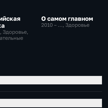
ийская
О самом главном
ка
2010 – …
, Здоровье
, Здоровье,
ательные