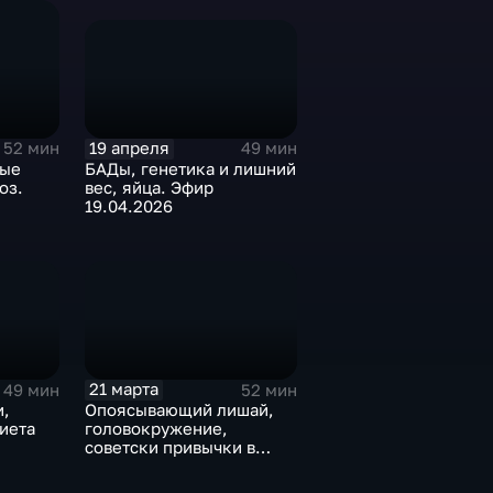
19 апреля
49 мин
52 мин
БАДы, генетика и лишний
ные
вес, яйца. Эфир
оз.
19.04.2026
21 марта
49 мин
52 мин
,
Опоясывающий лишай,
иета
головокружение,
советски привычки в
питании. Эфир 21.03.2026