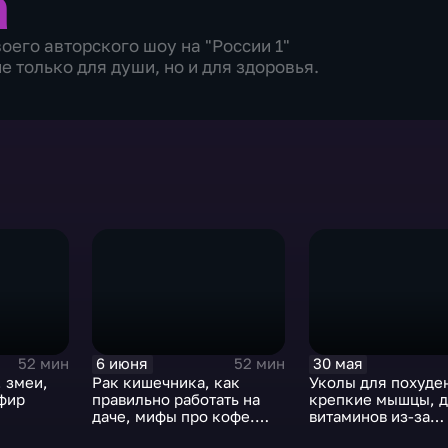
а
его авторского шоу на "России 1"
е только для души, но и для здоровья.
6 июня
30 мая
52 мин
52 мин
 змеи,
Рак кишечника, как
Уколы для похуде
Эфир
правильно работать на
крепкие мышцы, 
даче, мифы про кофе.
витаминов из-за
Эфир от 06.06.2026
препаратов. Эфир