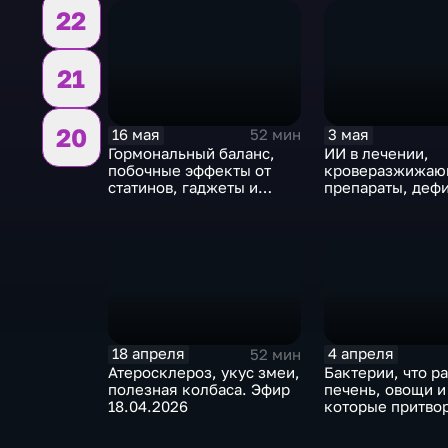
22
21
20
16 мая
3 мая
52 мин
Гормональный баланс,
ИИ в лечении,
побочные эффекты от
кроверазжижа
статинов, гаджеты и
препараты, деф
грамотность. Эфир
витаминов. Эфи
16.05.2026
03.05.2026
18 апреля
4 апреля
52 мин
Атеросклероз, укус змеи,
Бактерии, что р
полезная колбаса. Эфир
печень, овощи и
18.04.2026
которые притво
полезными. Эфи
04.04.2026