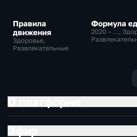
Правила
Формула е
движения
2020 – …
, Здо
Развлекатель
Здоровье,
Развлекательные
О платформе
Эфир