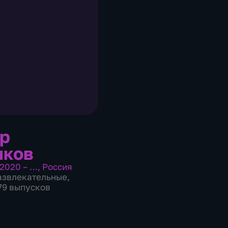
р
иков
2020 – …
,
Россия
азвлекательные
,
279 выпусков