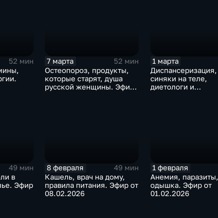
7 марта
1 марта
52 мин
52 мин
мины,
Остеопороз, продукты,
Диспансеризация,
ргии.
которые старят, душа
синяки на теле,
русской женщины. Эфир
диетологи и
07.03.2026
нутрициологи. Эфи
01.03.2026
8 февраля
1 февраля
49 мин
49 мин
ли в
Кашель, врач на дому,
Анемия, паразиты
лье. Эфир
правила питания. Эфир от
одышка. Эфир от
08.02.2026
01.02.2026