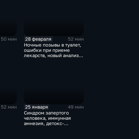
28 февраля
50 мин
52 мин
Ночные позывы в туалет,
ошибки при приеме
лекарств, новый анализ
р от
по ОМС. Эфир от
28.02.2026
25 января
52 мин
49 мин
,
Синдром запертого
человека, иммунная
амнезия, детокс-
программы. Эфир от
25.01.2026