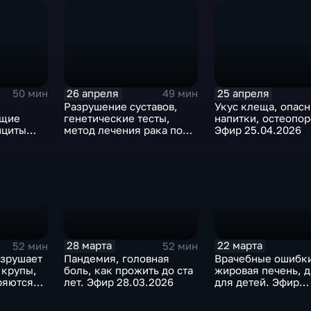
30.05.2026
26 апреля
25 апреля
50 мин
49 мин
Разрушение суставов,
Укус клеща, опас
ющие
генетические тесты,
напитки, остеопор
ициты
метод лечения рака по
Эфир 25.04.2026
р
ОМС. Эфир 26.04.2026
28 марта
22 марта
52 мин
52 мин
азрушает
Пандемия, головная
Врачебные ошибки
 крупы,
боль, как прожить до ста
жировая печень, д
ряются
лет. Эфир 28.03.2026
для детей. Эфир
р
22.03.2026