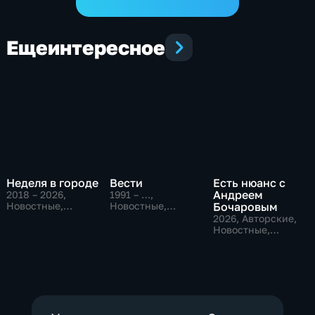
Еще
интересное
Неделя в городе
Вести
Есть нюанс с
Андреем
2018 – 2026
,
1991 – …
,
Новостные,
Новостные,
Бочаровым
Общество,
Общественно-
2026
, Авторские,
общественно-
политические,
Новостные,
политические
социально-
общественно-
экономические
политические