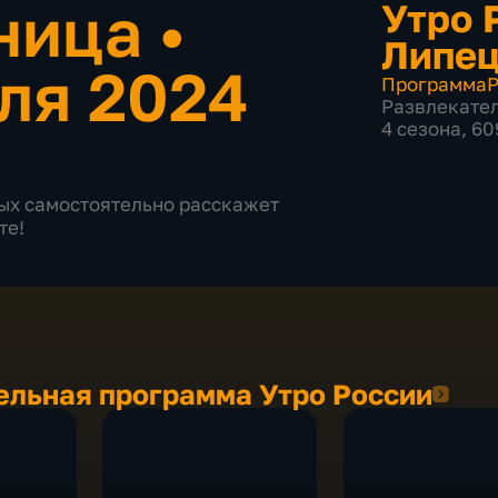
ница
•
Утро 
Липе
ля 2024
Программа
Р
Развлекате
4 сезона, 6
дых самостоятельно расскажет
те!
ельная программа Утро России
2026