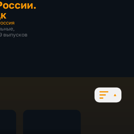
России.
цк
оссия
льные
,
09 выпусков