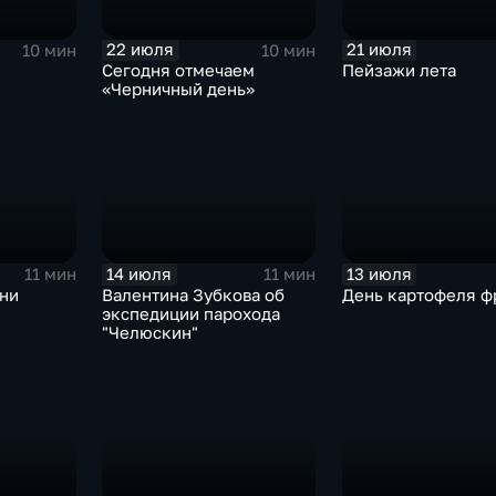
22 июля
21 июля
10 мин
10 мин
Сегодня отмечаем
Пейзажи лета
«Черничный день»
14 июля
13 июля
11 мин
11 мин
ени
Валентина Зубкова об
День картофеля ф
экспедиции парохода
"Челюскин"