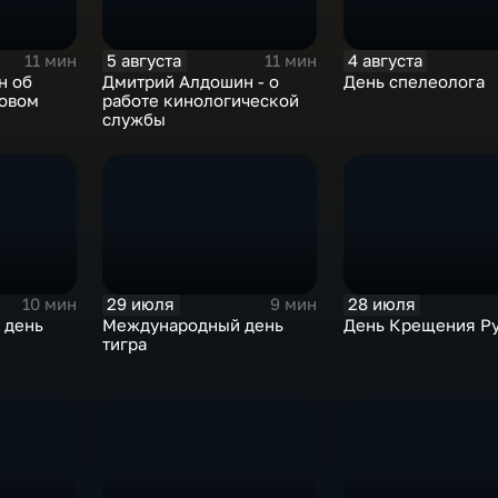
5 августа
4 августа
11 мин
11 мин
н об
Дмитрий Алдошин - о
День спелеолога
ровом
работе кинологической
службы
29 июля
28 июля
10 мин
9 мин
 день
Международный день
День Крещения Р
тигра