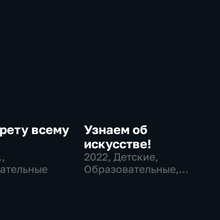
рету всему
Узнаем об
искусстве!
…
,
2022
, Детские,
ательные
Образовательные,
развлекательные