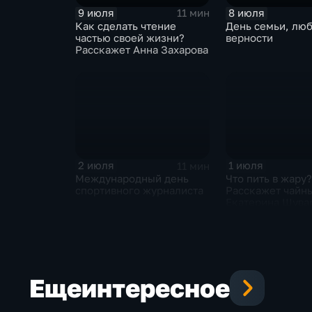
9 июля
8 июля
11 мин
Как сделать чтение
День семьи, люб
частью своей жизни?
верности
Расскажет Анна Захарова
2 июля
1 июля
11 мин
Международный день
Что пить в жару?
спортивного журналиста
Расскажет чайн
Екатерина Шува
Еще
интересное