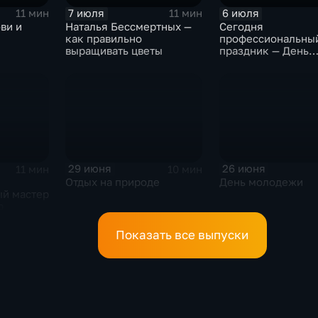
7 июля
6 июля
11 мин
11 мин
ви и
Наталья Бессмертных —
Сегодня
как правильно
профессиональны
выращивать цветы
праздник — День
архитектора
29 июня
26 июня
11 мин
10 мин
Отдых на природе
День молодежи
ый мастер
р
Показать все выпуски