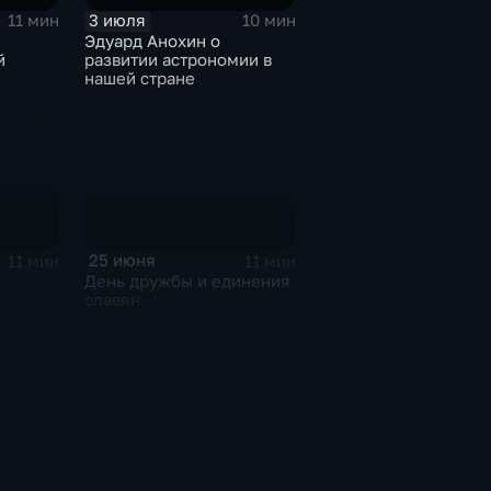
3 июля
11 мин
10 мин
Эдуард Анохин о
й
развитии астрономии в
нашей стране
25 июня
11 мин
11 мин
День дружбы и единения
славян