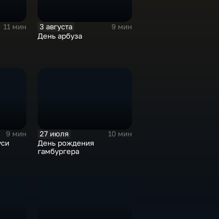
3 августа
11 мин
9 мин
День арбуза
27 июля
9 мин
10 мин
уси
День рождения
гамбургера