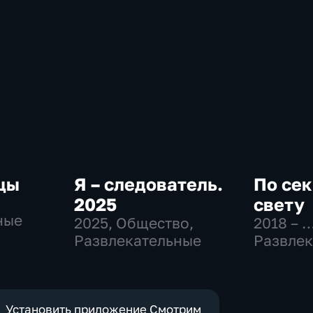
цы
Я – следователь.
По сек
,
2025
свету
ные
2025
, Общество,
2018 – 
Развлекательные
Развлек
Установить приложение Смотрим