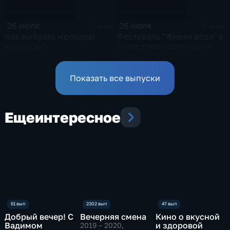
26 июля
26 июля
7 мин
8 мин
Как выбрать молодую
Фестиваль "Живая вода" в
кукурузу?
Переславле-Залесском
пройдет 26 июля
Показать все выпуски
Еще
интересное
Добрый вечер! С
Вечерняя смена
Кино о вкусной
Вадимом
и здоровой
2019 – 2020
,