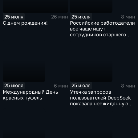
25 июля
25 июля
26 мин
8 мин
С днем рождения!
Российские работодатели
все чаще ищут
сотрудников старшего
поколения
25 июля
25 июля
6 мин
8 мин
Международный День
Утечка запросов
красных туфель
пользователей DeepSeek
показала неожиданную
тенденцию: ИИ доверяют
то, о чем порой не
говорят ни близким, ни
психологам