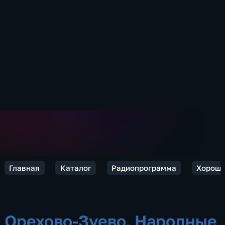
Главная
Каталог
Радиопрограмма
Хороше
Орехово-Зуево. Народные