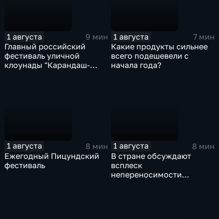
1 августа
1 августа
9 мин
7 мин
Главный российский
Какие продукты сильнее
фестиваль уличной
всего подешевели с
клоунады "Карандаш-
начала года?
Фест" проходит в
Тверской области
1 августа
1 августа
8 мин
8 мин
Ежегодный Пицундский
В стране обсуждают
фестиваль
всплеск
непереносимости
лактозы