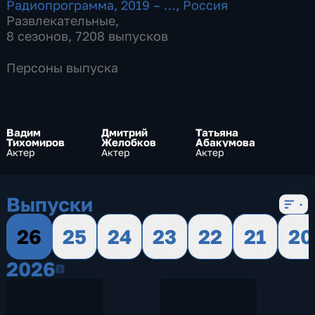
Радиопрограмма
,
2019 – …
,
Россия
Развлекательные
,
8 сезонов, 7208 выпусков
Персоны выпуска
Вадим
Дмитрий
Татьяна
Тихомиров
Желобков
Абакумова
Актер
Актер
Актер
Выпуски
26
25
24
23
22
21
20
2026
2026