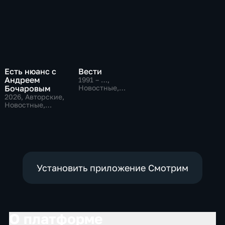
Есть нюанс с
Вести
Андреем
1991 – …
,
Бочаровым
Новостные,
Общественно-
2026
, Авторские,
политические,
Новостные,
социально-
общественно-
экономические
политические
Установить приложение Смотрим
О платформе