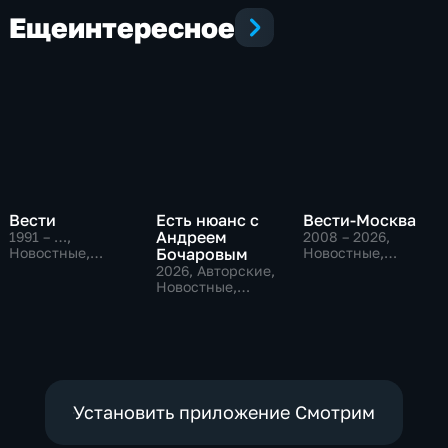
Еще
интересное
Вести
Есть нюанс с
Вести-Москва
Андреем
1991 – …
,
2008 – 2026
,
Новостные,
Бочаровым
Новостные,
Общественно-
Общественно-
2026
, Авторские,
политические,
политические,
Новостные,
социально-
социально-
общественно-
экономические
экономические
политические
Установить приложение Смотрим