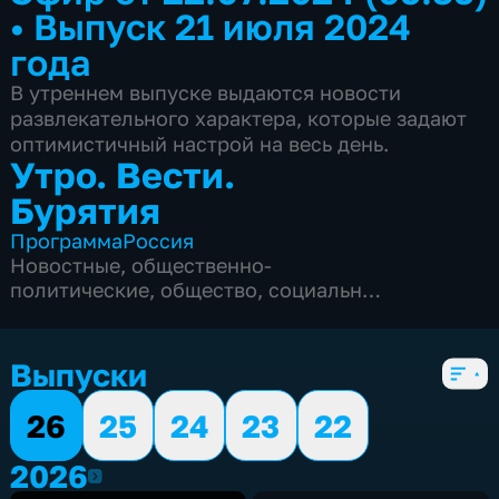
•
Выпуск 21 июля 2024
года
В утреннем выпуске выдаются новости
развлекательного характера, которые задают
оптимистичный настрой на весь день.
Утро. Вести.
Бурятия
Программа
Россия
Новостные
,
общественно-
политические
,
общество
,
социально-
экономические
,
5 сезонов, 1901 выпуск
Выпуски
26
25
24
23
22
2026
2026