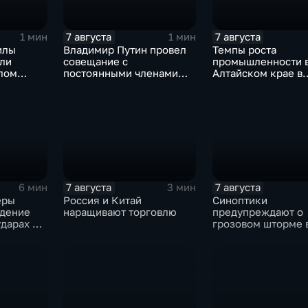
7 августа
7 августа
1 мин
1 мин
илы
Владимир Путин провел
Темпы роста
или
совещание с
промышленности 
елом
постоянными членами
Алтайском крае в
ьковской
Совета безопасности
нынешнем году у
России
среднего
7 августа
7 августа
6 мин
3 мин
еры
Россия и Китай
Синоптики
дение
наращивают торговлю
предупреждают о
ударах по
грозовом шторме 
Центральной Росс