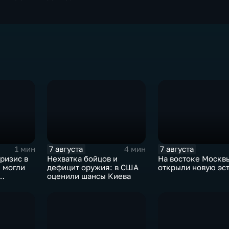
7 августа
7 августа
1 мин
4 мин
ризис в
Нехватка бойцов и
На востоке Москв
 могли
дефицит оружия: в США
открыли новую эс
оценили шансы Киева
аиля