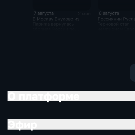
7 августа
6 августа
2 мин
В Москву Внуково из
Россиянин Русл
Парижа вернулась
Терновой стал
сборная России по
чемпионом Евро
синхронному плаванию
прыжках в воду с
метровой вышки
О платформе
Эфир