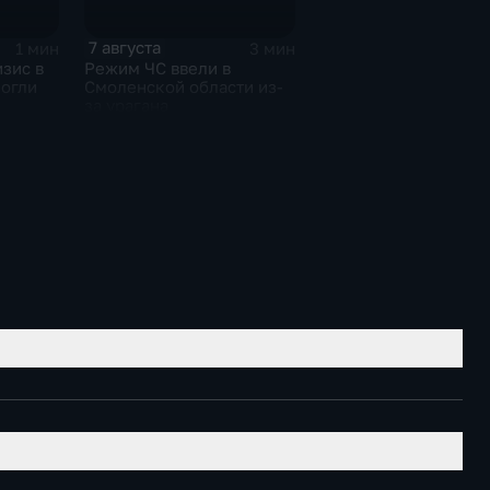
7 августа
1 мин
3 мин
зис в
Режим ЧС ввели в
могли
Смоленской области из-
за урагана
иля