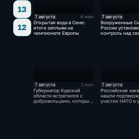
13
7 августа
7 августа
4 мин
Открытая вода в Сене:
Вооруженные С
12
итоги заплыва на
России установ
чемпионате Европы
контроль над с
Анискино в Хар
области
7 августа
7 августа
1 мин
Губернатор Курской
Российские хак
области встретился с
нашли подтверж
добровольцами, которые
участия НАТО в 
помогали пострадавшим
России
от вторжения ВСУ
жителям приграничья