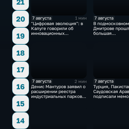
21
20
7 августа
7 августа
1 мин
"Цифровая эволюция": в
В подмосковном
Калуге говорили об
Дмитрове прош
инновационных
большая
19
IT‑проектах
агропромышлен
выставка
18
17
7 августа
7 августа
2 мин
16
Денис Мантуров заявил о
Турция, Пакиста
расширении реестра
Саудовская Ара
индустриальных парков в
подписали мемо
Ярославской области
коллективной о
15
14