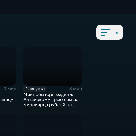
7 августа
3 мин
3 мин
ы
Минпромторг выделил
такаду
Алтайскому краю свыше
миллиарда рублей на
промразвитие