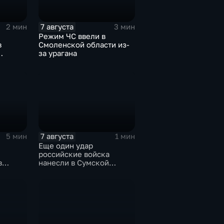
7 августа
2 мин
3 мин
Режим ЧС ввели в
в
Смоленской области из-
за урагана
же выше
7 августа
5 мин
1 мин
Еще один удар
российские войска
в
нанесли в Сумской
ии
области