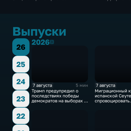
Выпуски
2026
2026
26
25
24
7 августа
7 августа
5 мин
Трамп предупредил о
Миграционный к
последствиях победы
испанской Сеуте
23
демократов на выборах в
спровоцировать
Сенат.
спецслужбы Изр
22