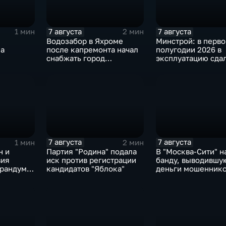
7 августа
7 августа
1 мин
2 мин
Водозабор в Яхроме
Минстрой: в перв
ла
после капремонта начал
полугодии 2026 в
снабжать город
эксплуатацию сда
ная
качественной водой
миллиона "квадрат
7 августа
7 августа
1 мин
2 мин
н и
Партия "Родина" подала
В "Москва‑Сити" 
вия
иск против регистрации
банду, выводившу
рандум о
кандидатов "Яблока"
деньги мошеннико
бороне
рубеж