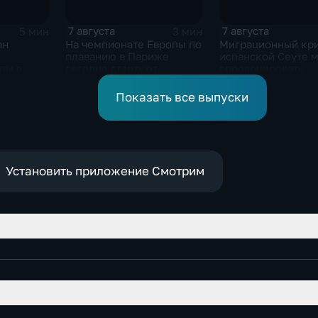
7 августа
7 августа
5 мин
3 мин
ан
На чемпионате Европы по
Миграционный кри
плаванию в Париже
испанской Сеуте 
пы в
сегодня стартуют
спровоцировать
 10-ти
соревнования по хай-
спецслужбы Изра
дайвингу
Показать все выпуски
Установить приложение Смотрим