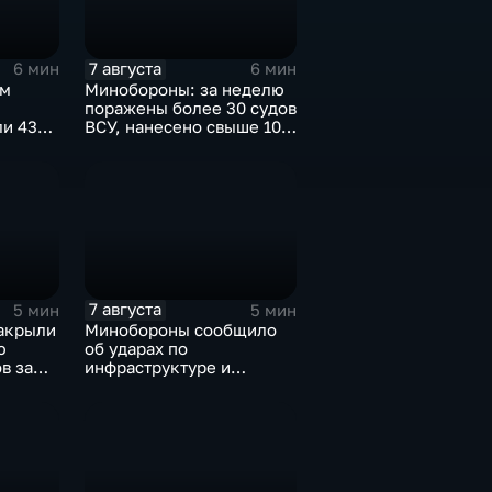
7 августа
6 мин
6 мин
ом
Минобороны: за неделю
поражены более 30 судов
ли 43
ВСУ, нанесено свыше 10
ов"
ударов по ключевым
объектам
7 августа
5 мин
5 мин
накрыли
Минобороны сообщило
ю
об ударах по
в за
инфраструктуре и
военной технике ВСУ