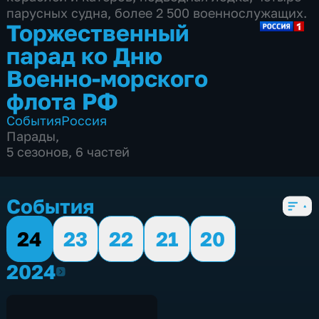
парусных судна, более 2 500 военнослужащих.
Торжественный
парад ко Дню
Военно-морского
флота РФ
События
Россия
Парады
,
5 сезонов, 6 частей
События
24
23
22
21
20
2024
2024