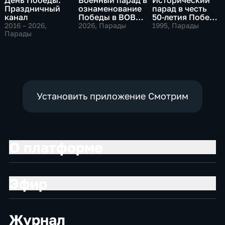
Праздничный
ознаменование
парад в честь
канал
Победы в ВОВ
50-летия Победы
1941-1945
в Великой
2016 – 2026
,
2026
, Парады
1995
, Парады
Парады
Отечественной
войне
Установить приложение Смотрим
О платформе
Эфир
Журнал