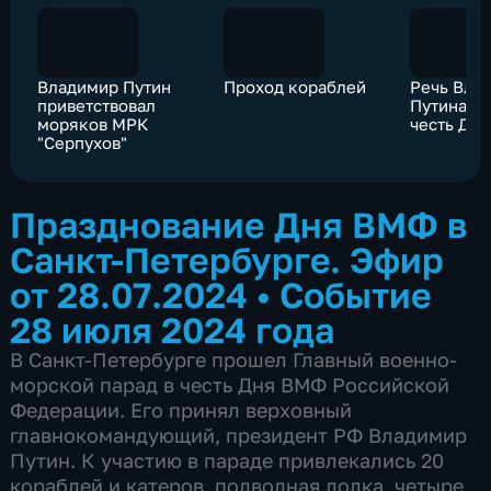
Владимир Путин
Проход кораблей
Речь Вла
приветствовал
Путина на
моряков МРК
честь Дн
"Серпухов"
Празднование Дня ВМФ в
Санкт-Петербурге. Эфир
от 28.07.2024
•
Событие
28 июля 2024 года
В Санкт-Петербурге прошел Главный военно-
морской парад в честь Дня ВМФ Российской
Федерации. Его принял верховный
главнокомандующий, президент РФ Владимир
Путин. К участию в параде привлекались 20
кораблей и катеров, подводная лодка, четыре