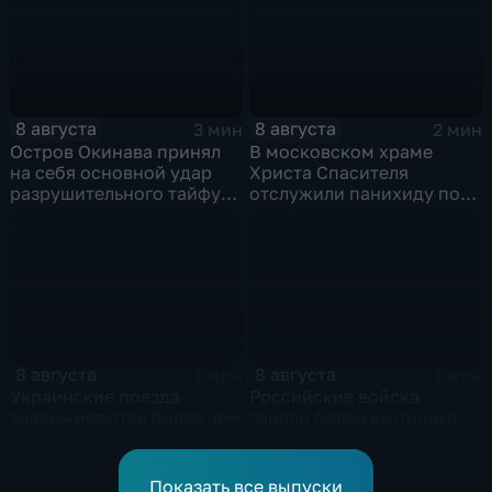
8 августа
8 августа
3 мин
2 мин
Остров Окинава принял
В московском храме
на себя основной удар
Христа Спасителя
разрушительного тайфуна
отслужили панихиду по
"Дельфин"
погибшим жителям
Южной Осетии
8 августа
8 августа
1 мин
1 мин
Украинские поезда
Российские войска
задерживаются более чем
заняли более выгодные
на 12 часов из-за угрозы
рубежи на нескольких
обстрелов
направлениях в зоне СВО
Показать все выпуски