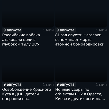
технику и укрепления
ВСУ
9 августа
9 августа
1 мин
1 мин
Российские войска
81 год спустя: Нагасаки
атаковали цели в
вспоминает жертв
глубоком тылу ВСУ
атомной бомбардировки
9 августа
9 августа
1 мин
1 мин
Освобождение Красного
Ночные удары по
Кута в ДНР: детали
объектам ВСУ в Одессе,
операции на
Киеве и других регионах
Добропольском
Украины
направлении