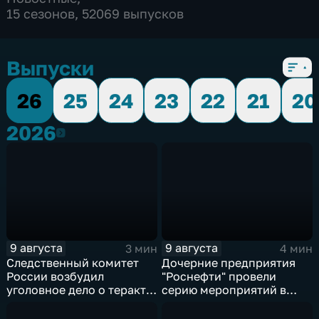
15 сезонов, 52069 выпусков
Выпуски
26
25
24
23
22
21
20
2026
2026
9 августа
9 августа
3 мин
4 мин
Следственный комитет
Дочерние предприятия
России возбудил
"Роснефти" провели
уголовное дело о теракте
серию мероприятий в
после ночной атаки ВСУ
поддержку коренных
на Белгород
народов Севера и