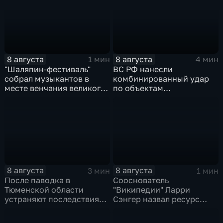
8 августа
8 августа
1 мин
4 мин
"Шаляпин‑фестиваль"
ВС РФ нанесли
собрал музыкантов в
комбинированный удар
месте венчания великого
по объектам
певца
логистической,
топливной и
энергетической
инфраструктуры в Киеве
8 августа
8 августа
3 мин
1 мин
После паводка в
Сооснователь
Тюменской области
"Википедии" Ларри
устраняют последствия
Сэнгер назвал ресурс
для водоснабжения
инструментом
пропаганды