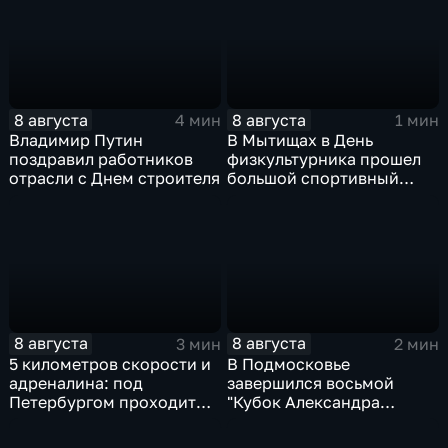
8 августа
8 августа
4 мин
1 мин
Владимир Путин
В Мытищах в День
поздравил работников
физкультурника прошел
отрасли с Днем строителя
большой спортивный
фестиваль
8 августа
8 августа
3 мин
2 мин
5 километров скорости и
В Подмосковье
адреналина: под
завершился восьмой
Петербургом проходит
"Кубок Александра
третий этап "Формулы‑4"
Овечкина"