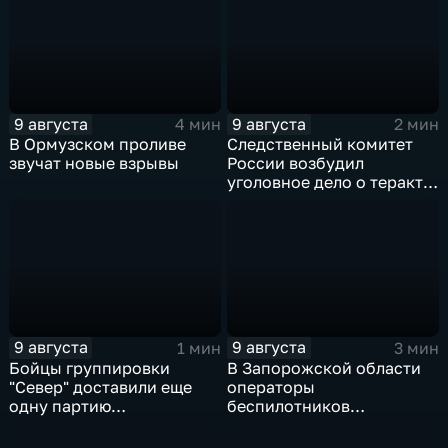
Дальнего Востока
9 августа
9 августа
4 мин
2 мин
В Ормузском проливе
Следственный комитет
звучат новые взрывы
России возбудил
уголовное дело о теракте
после ночной атаки ВСУ
на Белгород
9 августа
9 августа
1 мин
3 мин
Бойцы группировки
В Запорожской области
"Север" доставили еще
операторы
одну партию
беспилотников
гуманитарного груза
группировки "Восток"
планомерно уничтожают