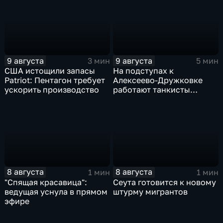
9 августа
9 августа
3 мин
5 мин
США истощили запасы
На подступах к
Patriot: Пентагон требует
Алексеево-Дружковке
ускорить производство
работают танкисты
"Южной"
8 августа
8 августа
1 мин
1 мин
"Спящая красавица":
Сеута готовится к новому
ведущая уснула в прямом
штурму мигрантов
эфире