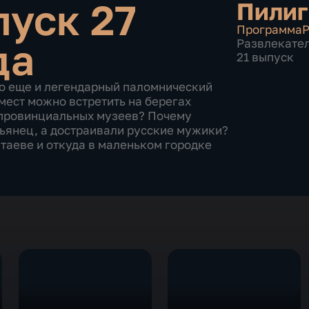
уск 27
Пили
Программа
Р
да
Развлекате
21 выпуск
то еще и легендарный паломнический
мест можно встретить на берегах
 провинциальных музеев? Почему
ьянец, а достраивали русские мужики?
таеве и откуда в маленьком городке