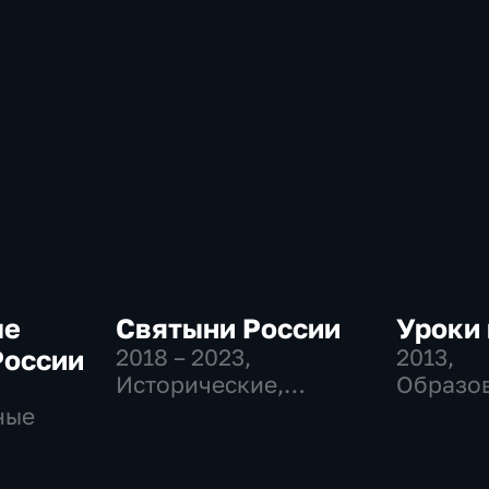
ые
Святыни России
Уроки
России
2018 – 2023
,
2013
,
Исторические,
Образов
Развлекательные
Развлек
ные