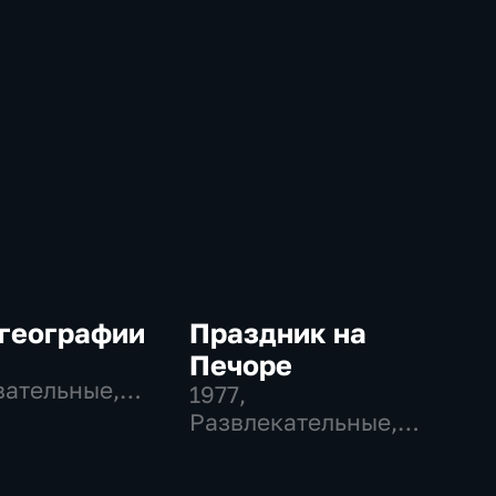
 географии
Праздник на
Печоре
ательные,
1977
,
ательные
Развлекательные,
Общество