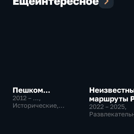
Еще
интересное
Пешком...
Неизвестн
2012 – …
,
маршруты 
Исторические,
2022 – 2025
,
Развлекательные
Развлекатель