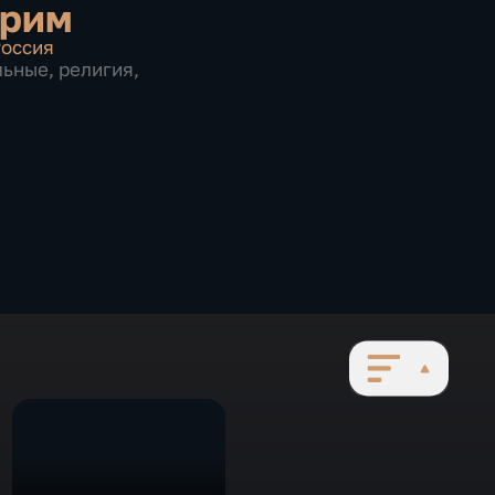
грим
оссия
льные
,
религия
,