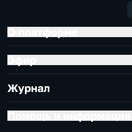
О платформе
Эфир
Журнал
Помощь и информация