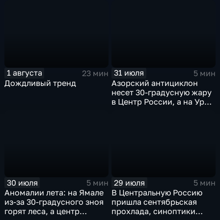
1 августа
31 июля
23 мин
5 мин
Дождливый тренд
Азорский антициклон
несет 30-градусную жару
в Центр России, а на Урал
— ливни
30 июля
29 июля
5 мин
5 мин
Аномалии лета: на Ямале
В Центральную Россию
из-за 30-градусного зноя
пришла сентябрьская
горят леса, а центр
прохлада, синоптики