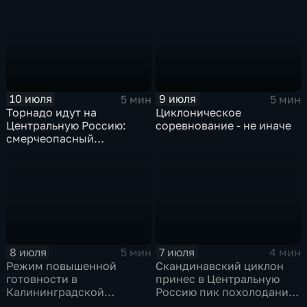
10 июля
9 июля
5 мин
5 мин
Торнадо идут на
Циклоническое
Центральную Россию:
соревнование - не иначе
смерчеопасный
холодный фронт ударит
по Москве и Туле
8 июля
7 июля
5 мин
4 мин
Режим повышенной
Скандинавский циклон
готовности в
принес в Центральную
Калининградской
Россию пик похолодания
области и угроза
и ливни