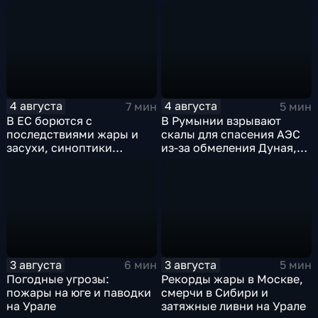
4 августа
4 августа
7 мин
5 мин
В ЕС борются с
В Румынии взрывают
последствиями жары и
скалы для спасения АЭС
засухи, синоптики
из-за обмеления Дуная,
предупреждают об
пока к России подступает
усилении зноя в России
аномальная жара
3 августа
3 августа
6 мин
5 мин
Погодные угрозы:
Рекорды жары в Москве,
пожары на юге и паводки
смерчи в Сибири и
на Урале
затяжные ливни на Урале