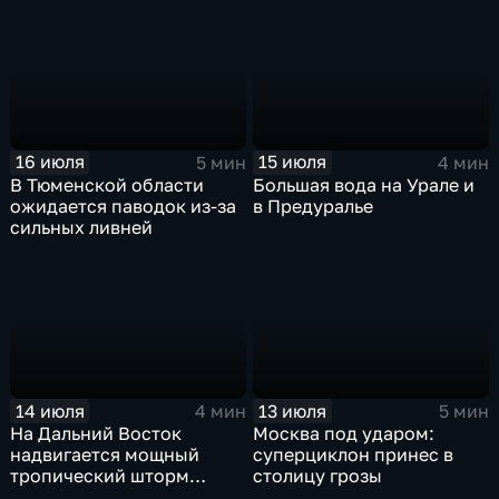
России ожидается
прогнозируют ливни
потепление
16 июля
15 июля
5 мин
4 мин
В Тюменской области
Большая вода на Урале и
ожидается паводок из-за
в Предуралье
сильных ливней
14 июля
13 июля
4 мин
5 мин
На Дальний Восток
Москва под ударом:
надвигается мощный
суперциклон принес в
тропический шторм
столицу грозы
"Гави"