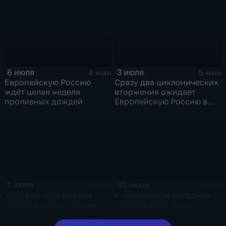
экстремальных ливней в
Центральной России
6 июля
3 июля
4 мин
5 мин
Европейскую Россию
Сразу два циклонических
ждёт целая неделя
вторжения ожидает
проливных дождей
Европейскую Россию в
оставшиеся дни недели
1 июля
30 июня
5 мин
5 мин
Урал выходит из пика
Классическая погодная
паводка, центр России —
противофаза, пока
на пике жары
Восточная Европа
плавится от зноя, Урал