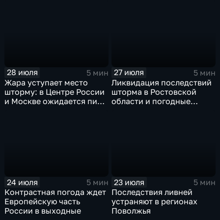
России ждет потепления
прогнозируют затяжные
дожди
28 июля
27 июля
5 мин
5 мин
Жара уступает место
Ликвидация последствий
шторму: в Центре России
шторма в Ростовской
и Москве ожидается пик
области и погодные
ненастья
качели в Центральной
России
24 июля
23 июля
5 мин
5 мин
Контрастная погода ждет
Последствия ливней
Европейскую часть
устраняют в регионах
России в выходные
Поволжья