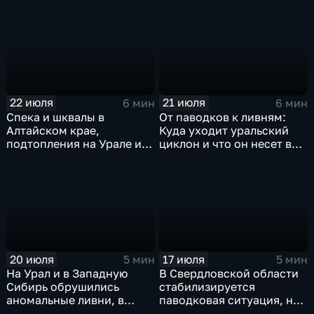
22 июля
21 июля
6 мин
6 мин
Спека и шквалы в
От паводков к ливням:
Алтайском крае,
Куда уходит уральский
подтопления на Урале и
циклон и что он несет в
сентябрьская прохлада в
Москву
Петербурге
20 июля
17 июля
5 мин
5 мин
На Урал и в Западную
В Свердловской области
Сибирь обрушились
стабилизируется
аномальные ливни, в
паводковая ситуация, но
европейской части
синоптики вновь