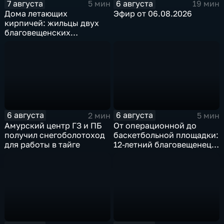
7 августа
6 августа
5 мин
19 мин
Дома летающих
Эфир от 06.08.2026
кирпичей: жильцы двух
благовещенских
многоэтажек боятся за
свою жизнь
6 августа
6 августа
2 мин
5 мин
Амурский центр ГЗ и ПБ
От операционной до
получил снегоболотоход
баскетбольной площадки:
для работы в тайге
12-летний благовещенец
после взрыва салюта
учится жить с протезом