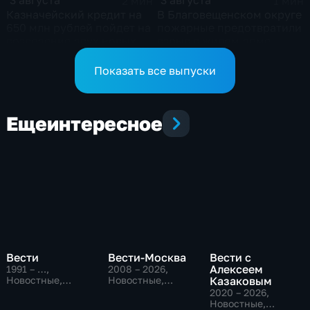
3 августа
3 августа
2 мин
1 мин
Казначейский кредит на
В Благовещенском округе
650 млн рублей пойдет на
пожарные предотвратили
возведение двух новых
взрыв в жилом доме
котельных в Свободном
Показать все выпуски
Еще
интересное
Вести
Вести-Москва
Вести с
Алексеем
1991 – …
,
2008 – 2026
,
Новостные,
Новостные,
Казаковым
Общественно-
Общественно-
2020 – 2026
,
политические,
политические,
Новостные,