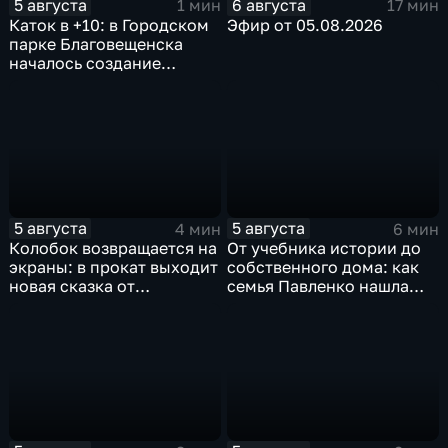
5 августа
6 августа
1 мин
17 мин
Каток в +10: в Городском
Эфир от 05.08.2026
парке Благовещенска
началось создание
ледовой площадки
5 августа
5 августа
4 мин
6 мин
Колобок возвращается на
От учебника истории до
экраны: в прокат выходит
собственного дома: как
новая сказка от
семья Павленко нашла
создателей "Последнего
счастье в Константиновке
богатыря"