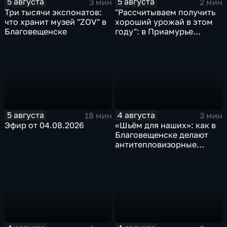
5 августа
5 августа
3 мин
2 мин
Три тысячи экспонатов:
"Рассчитываем получить
что хранит музей "ZOV" в
хороший урожай в этом
Благовещенске
году": в Приамурье
убирают ранние зерновые
5 августа
4 августа
18 мин
3 мин
Эфир от 04.08.2026
«Шьём для наших»: как в
Благовещенске делают
антитепловизорные
пончо