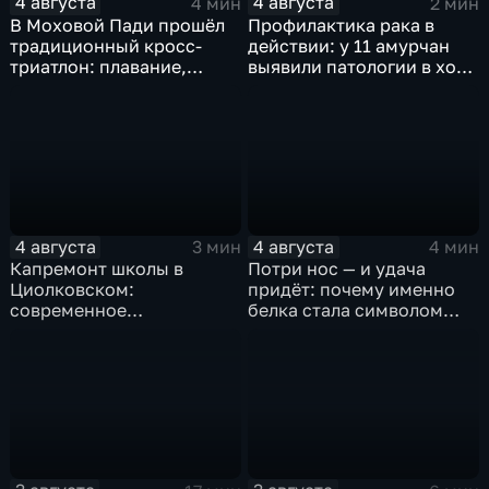
4 августа
4 августа
4 мин
2 мин
В Моховой Пади прошёл
Профилактика рака в
традиционный кросс-
действии: у 11 амурчан
триатлон: плавание,
выявили патологии в ходе
велосипед и бег по
Дня открытых дверей
пересечённой местности
4 августа
4 августа
3 мин
4 мин
Капремонт школы в
Потри нос — и удача
Циолковском:
придёт: почему именно
современное
белка стала символом
оборудование и новый
Белогорска
фасад