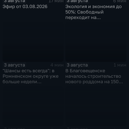
3 августа
3 августа
17 мин
6 мин
Эфир от 03.08.2026
Экология и экономия до
50%: Свободный
переходит на
газомоторное топливо
3 августа
3 августа
4 мин
1 мин
"Шансы есть всегда": в
В Благовещенске
Ромненском округе уже
началось строительство
больше недели
нового роддома на 150
продолжаются поиски
мест
пропавшего грибника