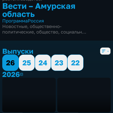
Вести – Амурская
область
Программа
Россия
Новостные
,
общественно-
политические
,
общество
,
социально-
экономические
,
5 сезонов, 2008 выпусков
Выпуски
26
25
24
23
22
2026
2026