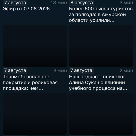
7 августа
8 августа
18 мин
3 мин
Эфир от 07.08.2026
Более 600 тысяч туристов
за полгода: в Амурской
области усилили
контроль за гидами
7 августа
7 августа
3 мин
2 мин
Травмобезопасное
Наш подкаст: психолог
покрытие и роликовая
Алина Сукач о влиянии
площадка: чем
учебного процесса на
привлекает горожан
отношения взрослых и
спортзона на набережной
детей
Благовещенска