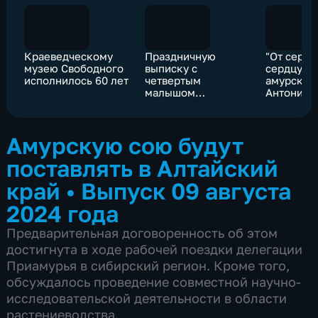
Краеведческому
Праздничную
"От сердц
музею Свободного
выписку с
сердцу": 
исполнилось 60 лет
четвертым
амурског
малышом
Антонина
организовали
Токмаков
амурские
отметила
общественники
Амурскую сою будут
для жены бойца
СВО
поставлять в Алтайский
край
•
Выпуск 09 августа
2024 года
Предварительная договоренность об этом
достигнута в ходе рабочей поездки делегации
Приамурья в сибирский регион. Кроме того,
обсуждалось проведение совместной научно-
исследовательской деятельности в области
растениеводства.