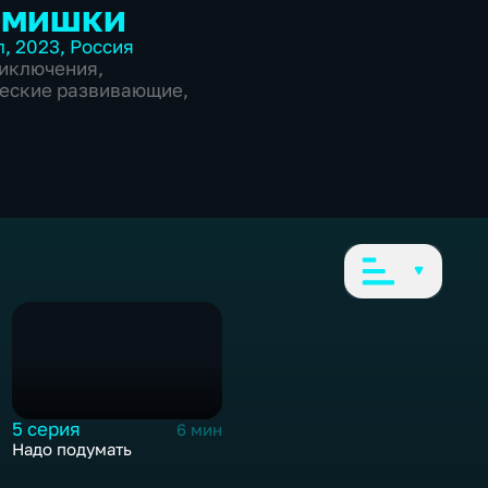
-мишки
л
,
2023
,
Россия
иключения
,
еские развивающие
,
5 серия
6 мин
Надо подумать