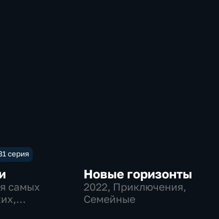
 81 серия
и
Новые горизонты
ля самых
2022
, Приключения,
их,
Семейные
чения,