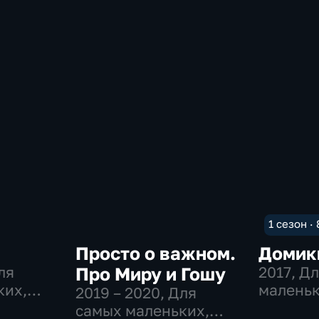
1 сезон ·
Просто о важном.
Домик
ля
Про Миру и Гошу
2017
, Д
ких,
маленьк
2019 – 2020
, Для
,
Приклю
самых маленьких,