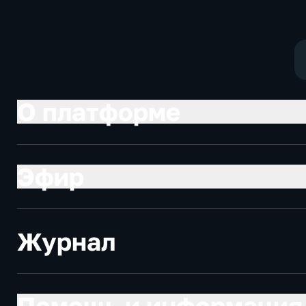
развивающие
О платформе
Эфир
Журнал
Помощь и информация