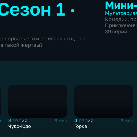
Сезон 1 ·
Мини
Мультсериа
Комедии
,
пр
Приключенч
39 серий
е порвать его и не испачкать, она
та такой жертвы?
3 серия
4 серия
н
6 мин
6 мин
Чудо-Юдо
Горка