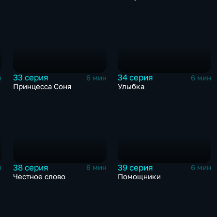
33 серия
34 серия
н
6 мин
6 мин
Принцесса Соня
Улыбка
38 серия
39 серия
н
6 мин
6 мин
Честное слово
Помощники