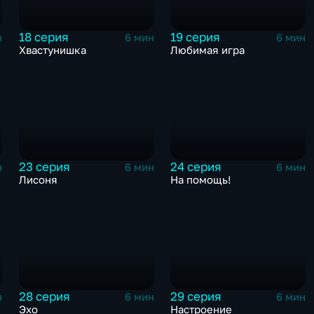
18 серия
19 серия
н
6 мин
6 мин
Хвастунишка
Любимая игра
23 серия
24 серия
н
6 мин
6 мин
Лисоня
На помощь!
28 серия
29 серия
н
6 мин
6 мин
Эхо
Настроение