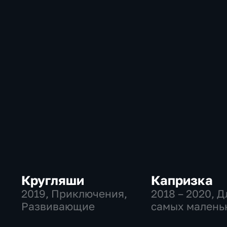
Кругляши
Капризка
2019
, Приключения,
2018 – 2020
, Д
Развивающие
самых малень
Приключения