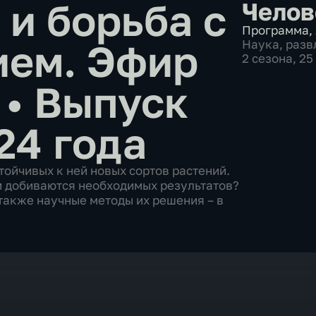
 и борьба с
Челов
Программа
,
ием. Эфир
Наука
,
разв
2 сезона, 2
4
•
Выпуск
24 года
тойчивых к ней новых сортов растений.
и добиваются необходимых результатов?
также научные методы их решения – в