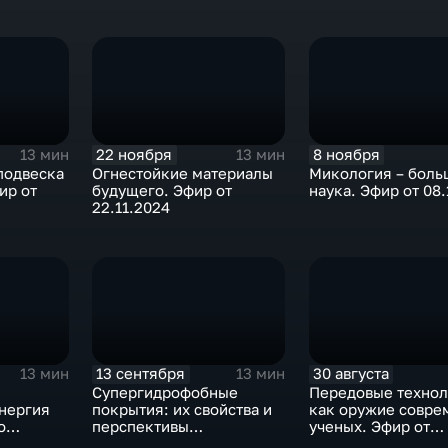
22 ноября
8 ноября
13 мин
13 мин
подвеска
Огнестойкие материалы
Микология – боль
ир от
будущего. Эфир от
наука. Эфир от 08.
22.11.2024
13 сентября
30 августа
13 мин
13 мин
:
Супергидрофобные
Передовые технол
энергия
покрытия: их свойства и
как оружие совре
о
перспективы
ученых. Эфир от
от
применения. Эфир от
30.08.2024