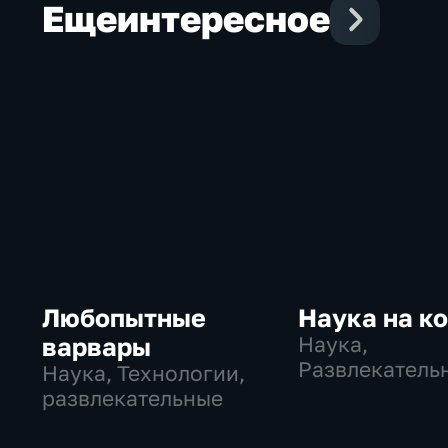
Еще
интересное
Любопытные
Наука на к
варвары
Наука,
Развлекатель
Наука, Технологии,
образователь
развлекательные