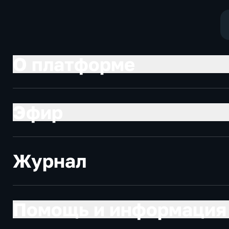
О платформе
Эфир
Журнал
Помощь и информация