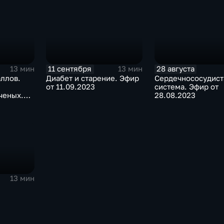
11 сентября
28 августа
13 мин
13 мин
ллов.
Диабет и старение. Эфир
Сердечнососудист
от 11.09.2023
система. Эфир от
ченых.
28.08.2023
023
13 мин