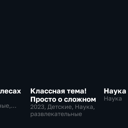
олесах
Классная тема!
Наука
Просто о сложном
Наука
ные,
2023
, Детские, Наука,
ные
развлекательные