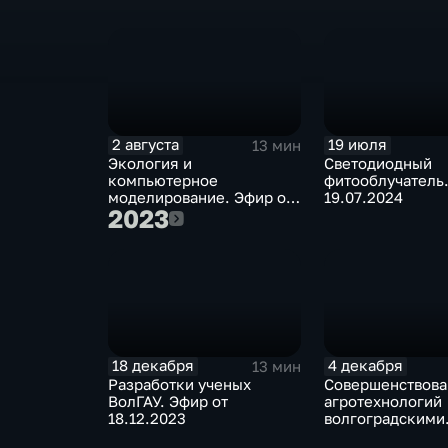
27.09.2024
2 августа
19 июля
13 мин
Экология и
Светодиодный
компьютерное
фитооблучатель.
моделирование. Эфир от
19.07.2024
2023
2023
02.08.2024
18 декабря
4 декабря
13 мин
Разработки ученых
Совершенствова
ВолГАУ. Эфир от
агротехнологий
18.12.2023
волгоградскими
учеными. Эфир 