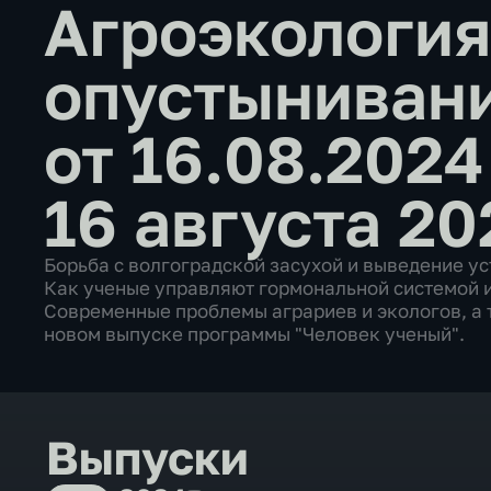
Агроэкология
опустыниван
от 16.08.202
16 августа 20
Борьба с волгоградской засухой и выведение ус
Как ученые управляют гормональной системой 
Современные проблемы аграриев и экологов, а 
новом выпуске программы "Человек ученый".
Выпуски