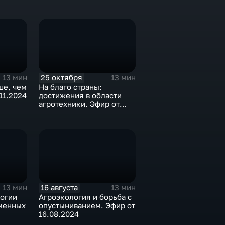
25 октября
13 мин
13 мин
ше, чем
На благо страны:
11.2024
достижения в области
агротехники. Эфир от
25.10.2024
16 августа
13 мин
13 мин
огии
Агроэкология и борьба с
менных
опустыниванием. Эфир от
16.08.2024