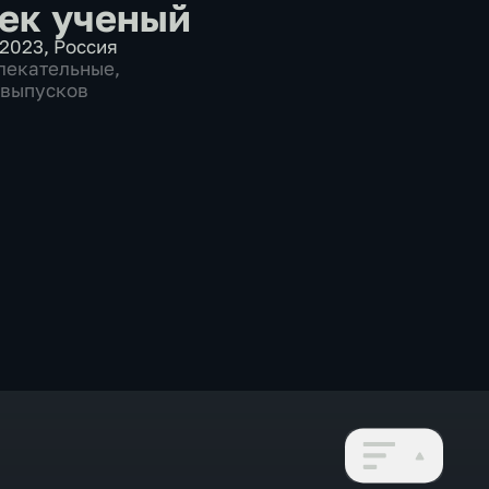
ек ученый
2023
,
Россия
лекательные
,
5 выпусков