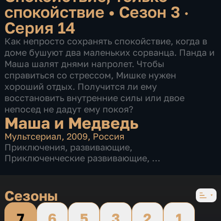
спокойствие
•
Сезон 3 ·
Серия 14
Как непросто сохранять спокойствие, когда в
доме бушуют два маленьких сорванца. Панда и
Маша шалят днями напролет. Чтобы
справиться со стрессом, Мишке нужен
хороший отдых. Получится ли ему
восстановить внутренние силы или двое
непосед не дадут ему покоя?
Маша и Медведь
Мультсериал
,
2009
,
Россия
Приключения
,
развивающие
,
Приключенческие развивающие
,
6 сезонов, 131 серия
Сезоны
7
6
5
3
2
1