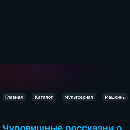
Главная
Каталог
Мультсериал
Машкины С
Чудовищные россказни о