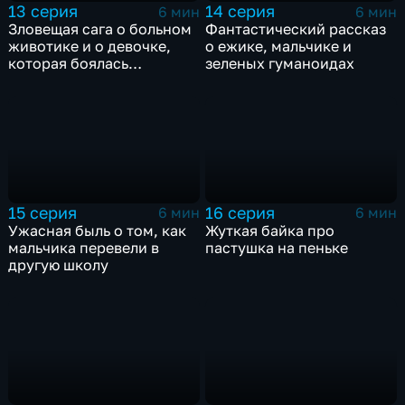
13 серия
14 серия
6 мин
6 мин
Зловещая сага о больном
Фантастический рассказ
животике и о девочке,
о ежике, мальчике и
которая боялась
зеленых гуманоидах
докторов
15 серия
16 серия
6 мин
6 мин
Ужасная быль о том, как
Жуткая байка про
мальчика перевели в
пастушка на пеньке
другую школу