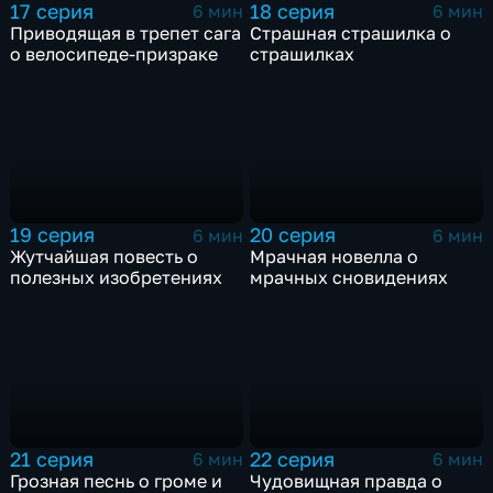
17 серия
18 серия
6 мин
6 мин
Приводящая в трепет сага
Страшная страшилка о
о велосипеде-призраке
страшилках
19 серия
20 серия
6 мин
6 мин
Жутчайшая повесть о
Мрачная новелла о
полезных изобретениях
мрачных сновидениях
21 серия
22 серия
6 мин
6 мин
Грозная песнь о громе и
Чудовищная правда о