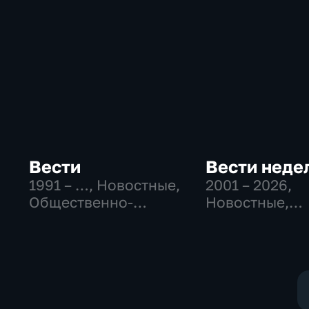
Вести
Вести неде
1991 – …
, Новостные,
2001 – 2026
,
Общественно-
Новостные,
политические,
Общественно
социально-
политические
экономические