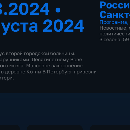
8.2024
•
Росси
Санкт
густа 2024
Программа
,
Новостные
,
политическ
3 сезона, 5
ус второй городской больницы.
наручниками. Десятилетнему Вове
ого мозга. Массовое захоронение
в деревне Котлы В Петербург привезли
атери.