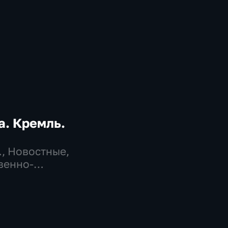
. Кремль.
…
, Новостные,
венно-
еские