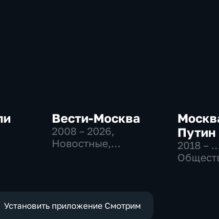
ли
Вести-Москва
Москва
2008 – 2026
,
Путин
Новостные,
2018 – 
-
Общественно-
Общест
политические,
политич
социально-
экономические
Установить приложение Смотрим