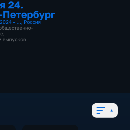
я 24.
-Петербург
2024 – …
,
Россия
общественно-
ие
,
97 выпусков