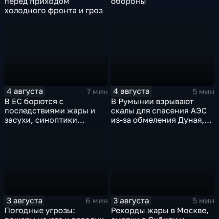
перед приходом
обороны
холодного фронта и гроз
4 августа
4 августа
7 мин
5 мин
В ЕС борются с
В Румынии взрывают
последствиями жары и
скалы для спасения АЭС
засухи, синоптики
из-за обмеления Дуная,
предупреждают об
пока к России подступает
усилении зноя в России
аномальная жара
3 августа
3 августа
6 мин
5 мин
Погодные угрозы:
Рекорды жары в Москве,