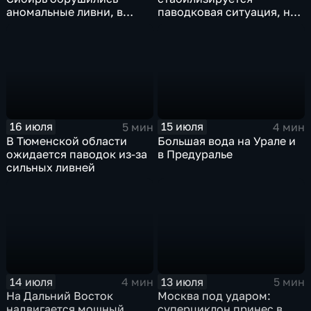
аномальные ливни, в
паводковая ситуация, но
европейской части
синоптики вновь
России ожидается
прогнозируют ливни
потепление
16 июля
15 июля
5 мин
4 мин
В Тюменской области
Большая вода на Урале и
ожидается паводок из-за
в Предуралье
сильных ливней
14 июля
13 июля
4 мин
5 мин
На Дальний Восток
Москва под ударом:
надвигается мощный
суперциклон принес в