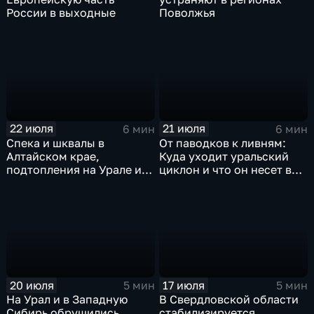
России в выходные
Поволжья
22 июля
21 июля
6 мин
6 мин
Спека и шквалы в
От паводков к ливням:
Алтайском крае,
Куда уходит уральский
подтопления на Урале и
циклон и что он несет в
сентябрьская прохлада в
Москву
Петербурге
20 июля
17 июля
5 мин
5 мин
На Урал и в Западную
В Свердловской области
Сибирь обрушились
стабилизируется