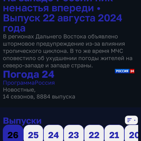
ненастья впереди
•
Выпуск 22 августа 2024
года
В регионах Дальнего Востока объявлено
штормовое предупреждение из-за влияния
тропического циклона. В то же время МЧС
оповестило об ухудшении погоды жителей на
северо-западе и западе страны.
Погода 24
Программа
Россия
Новостные
,
14 сезонов, 8884 выпуска
Выпуски
26
25
24
23
22
21
20