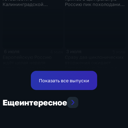
Калининградской
Россию пик похолодания
области и угроза
и ливни
экстремальных ливней в
Центральной России
6 июля
3 июля
4 мин
5 мин
Европейскую Россию
Сразу два циклонических
ждёт целая неделя
вторжения ожидает
проливных дождей
Европейскую Россию в
оставшиеся дни недели
Показать все выпуски
Еще
интересное