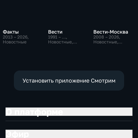
Факты
Вести
Вести-Москва
2013 – 2026
,
1991 – …
,
2008 – 2026
,
Новостные
Новостные,
Новостные,
Общественно-
Общественно-
политические,
политические,
социально-
социально-
экономические
экономические
Установить приложение Смотрим
О платформе
Эфир