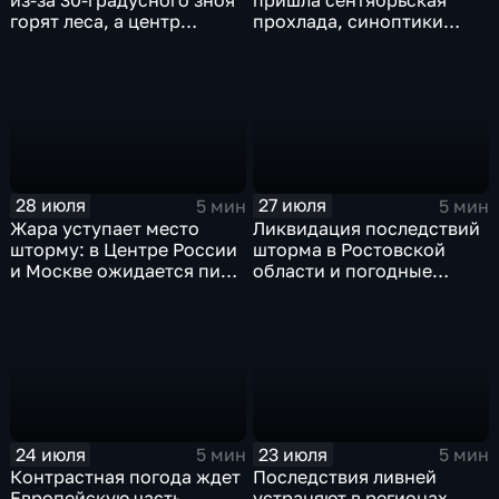
из-за 30-градусного зноя
пришла сентябрьская
горят леса, а центр
прохлада, синоптики
России ждет потепления
прогнозируют затяжные
дожди
28 июля
27 июля
5 мин
5 мин
Жара уступает место
Ликвидация последствий
шторму: в Центре России
шторма в Ростовской
и Москве ожидается пик
области и погодные
ненастья
качели в Центральной
России
24 июля
23 июля
5 мин
5 мин
Контрастная погода ждет
Последствия ливней
Европейскую часть
устраняют в регионах