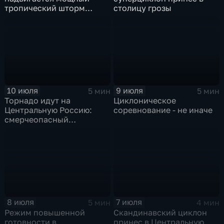
тропический шторм
столицу грозы
"Гави"
10 июля
9 июля
5 мин
5 мин
Торнадо идут на
Циклоническое
Центральную Россию:
соревнование - не иначе
смерчеопасный
холодный фронт ударит
по Москве и Туле
8 июля
7 июля
5 мин
4 мин
Режим повышенной
Скандинавский циклон
готовности в
принес в Центральную