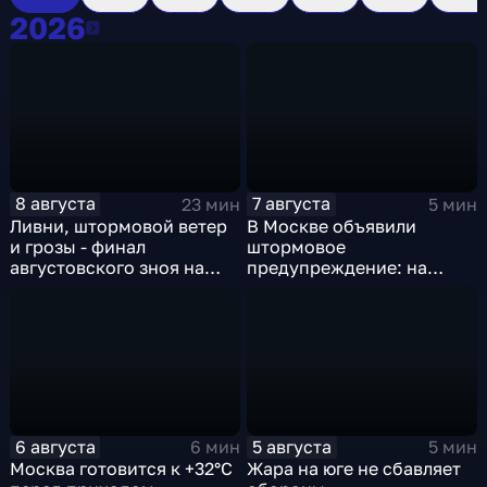
2026
2026
8 августа
7 августа
23 мин
5 мин
Ливни, штормовой ветер
В Москве объявили
и грозы - финал
штормовое
августовского зноя на
предупреждение: на
Русскй равнине
столицу надвигаются
грозы, ливни с градом и
шквалистый ветер
6 августа
5 августа
6 мин
5 мин
Москва готовится к +32°C
Жара на юге не сбавляет