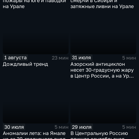
пожары на юге и паводки
смерчи в Сибири и
на Урале
затяжные ливни на Урале
1 августа
31 июля
23 мин
5 мин
Дождливый тренд
Азорский антициклон
несет 30-градусную жару
в Центр России, а на Урал
— ливни
30 июля
29 июля
5 мин
5 мин
Аномалии лета: на Ямале
В Центральную Россию