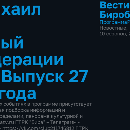
ихаил
Вести
Биро
Программа
Р
Новостные
,
10 сезонов,
ный
дерации
•
Выпуск 27
 года
х событиях в программе присутствует
ая подборка информаций и
пределами, панорама культурной и
atv.ru ГТРК "Бира" – Телеграмм -
 – https://vk.com/club211746812 ГТРК