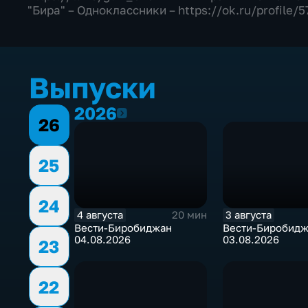
"Бира" – Одноклассники – https://ok.ru/profile/
Выпуски
2026
2026
26
25
24
4 августа
3 августа
20 мин
Вести-Биробиджан
Вести-Биробид
04.08.2026
03.08.2026
23
22