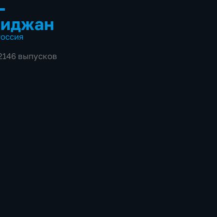
-
биджан
оссия
 2146 выпусков