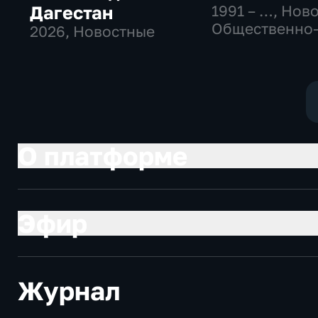
Дагестан
1991 – …
, Нов
Общественно
2026
, Новостные
политические
социально-
экономически
О платформе
Эфир
Журнал