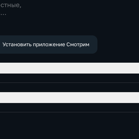
остные,
-
,
е
Установить приложение Смотрим