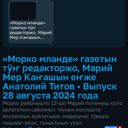
«Морко мланде»
газетын тӱҥ
редакторжо, Марий
Мер Каҥашын
еҥже Анатолий
Титов
«Морко мланде» газетын
тӱҥ редакторжо, Марий
Мер Каҥашын еҥже
Анатолий Титов
•
Выпуск
28 августа 2024 года
Морко районышто 12-шо Марий погыныш коло
делегатым сайленыт. Нунын коклаште
ялозанлык вуйлатыше, медицине, тӱвыра
пашаеҥ-влак, туныктышо улыт.