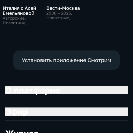
Италия с Асей
Вести-Москва
Емельяновой
2008 – 2026
,
Новостные,
Авторские,
Общественно-
Новостные,
политические,
общественно-
социально-
политические
экономические
Установить приложение Смотрим
О платформе
Эфир