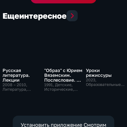
Еще
интересное
Русская
"Образ" с Юрием
Уроки
литература.
Вяземским.
режиссуры
Лекции
Послесловие. О
2023
,
Петре Великом
Образовательные,
2008 – 2010
,
1991
, Детские,
Музыкальные
Литература,
Исторические,
Образовательные
литература
Установить приложение Смотрим