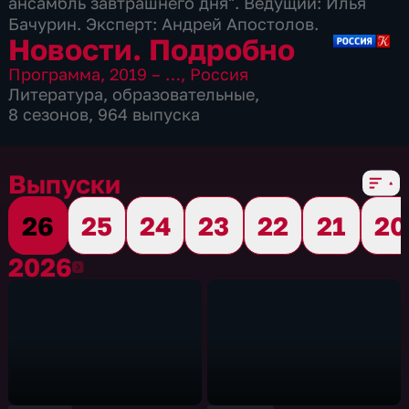
ансамбль завтрашнего дня". Ведущий: Илья
Бачурин. Эксперт: Андрей Апостолов.
Новости. Подробно
Программа
,
2019 – …
,
Россия
Литература
,
образовательные
,
8 сезонов, 964 выпуска
Выпуски
26
25
24
23
22
21
20
2026
2026