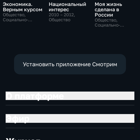
Экономика.
Национальный
Моя жизнь
Верным курсом
интерес
сделана в
России
Общество,
2010 – 2012
,
Социально-
Общество
Общество,
экономические
Социально-
экономические
Установить приложение Смотрим
О платформе
Эфир