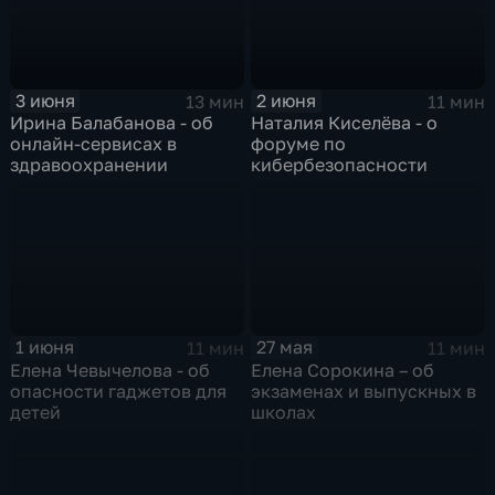
3 июня
2 июня
13 мин
11 мин
Ирина Балабанова - об
Наталия Киселёва - о
онлайн-сервисах в
форуме по
здравоохранении
кибербезопасности
1 июня
27 мая
11 мин
11 мин
Елена Чевычелова - об
Елена Сорокина – об
опасности гаджетов для
экзаменах и выпускных в
детей
школах