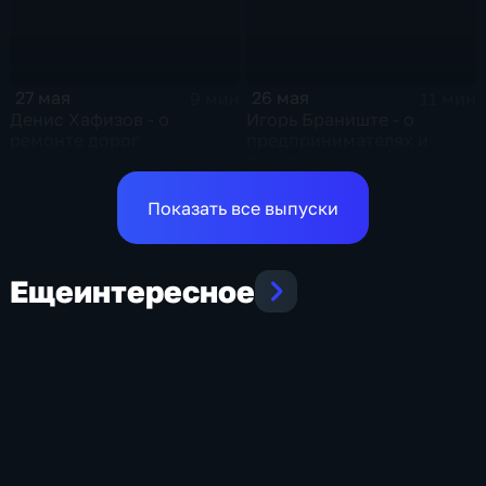
27 мая
26 мая
9 мин
11 мин
Денис Хафизов - о
Игорь Браниште - о
ремонте дорог
предпринимателях и
бизнесе
Показать все выпуски
Еще
интересное