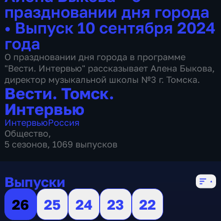
праздновании дня города
•
Выпуск 10 сентября 2024
года
О праздновании дня города в программе
"Вести. Интервью" рассказывает Алена Быкова,
директор музыкальной школы №3 г. Томска.
Вести. Томск.
Интервью
Интервью
Россия
Общество
,
5 сезонов, 1069 выпусков
Выпуски
26
25
24
23
22