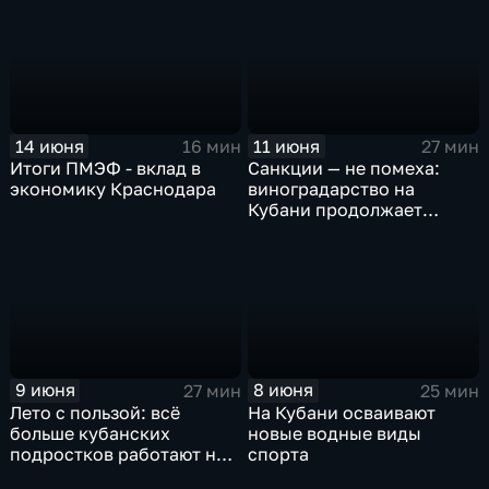
травматизма летом
14 июня
11 июня
16 мин
27 мин
Итоги ПМЭФ - вклад в
Санкции — не помеха:
экономику Краснодара
виноградарство на
Кубани продолжает
активно развиваться
9 июня
8 июня
27 мин
25 мин
Лето с пользой: всё
На Кубани осваивают
больше кубанских
новые водные виды
подростков работают на
спорта
каникулах