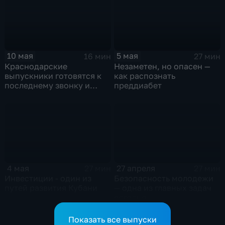
10 мая
5 мая
16 мин
27 мин
Краснодарские
Незаметен, но опасен —
выпускники готовятся к
как распознать
последнему звонку и
преддиабет
экзаменам
4 мая
27 апреля
27 мин
27 мин
Инвестиции - один из
Безопасность молодежи
путей развития Кубани
— одна из главных задач
сегодня
Показать все выпуски