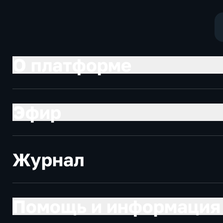
политические
О платформе
Эфир
Журнал
Помощь и информация