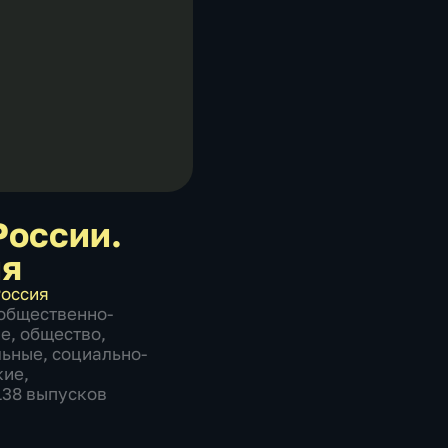
России.
ия
оссия
общественно-
ие
,
общество
,
льные
,
социально-
кие
,
1138 выпусков