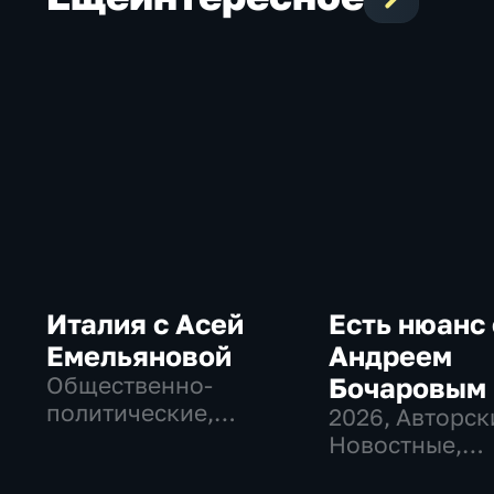
Италия с Асей
Есть нюанс 
Емельяновой
Андреем
Общественно-
Бочаровым
политические,
2026
, Авторск
Общество, новостные
Новостные,
общественно-