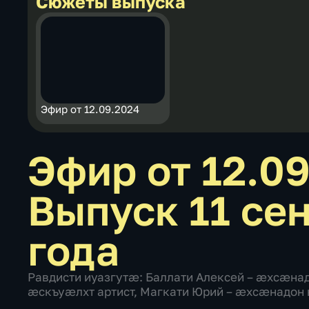
Сюжеты выпуска
Эфир от 12.09.2024
Эфир от 12.0
Выпуск 11 се
года
Равдисти иуазгутæ: Баллати Алексей – æхсæна
æскъуæлхт артист, Магкати Юрий – æхсæнадон 