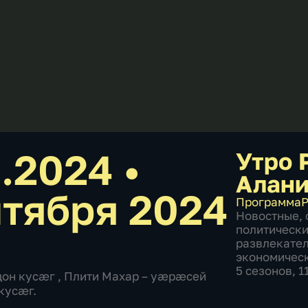
9.2024
•
Утро 
Алан
нтября 2024
Программа
Р
Новостные
,
политическ
развлекате
экономичес
5 сезонов, 
дон кусæг , Плити Махар – уæрæсей
кусæг.