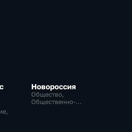
с
Новороссия
Общество,
Общественно-
политические
ие,