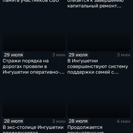
капитальный ремонт
детского сада "СКАЗКА"
29 июля
29 июля
3 мин
3 мин
Стражи порядка на
В Ингушетии
дорогах провели в
совершенствуют систему
Ингушетии оперативно-
поддержки семей с
профилактическое
особенными детьми и
мероприятие "ЗАСЛОН"
участников СВО
28 июля
28 июля
3 мин
4 мин
В экс-столице Ингушетии
Продолжается
продолжаются
реконструкция