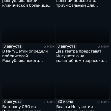
республиканской
вольной борьбе стал
клинической больнице
триумфальным для
открылось отделение
ингушских спортсменов
медицинской
реабилитации для
участников СВО
3 августа
3 августа
5 мин
5 мин
В Ингушетии определи
Два театра представят
победителей
Ингушетию на
Республиканского
масштабном творческом
конкурса «Лучшее личное
смотре "Зарядье"
подсобное хозяйство» и
Фестиваля цветов
3 августа
30 июля
4 мин
4 мин
Ветерану СВО из
Власти Ингушетии