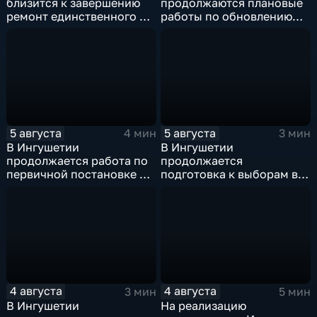
близится к завершению
продолжаются плановые
ремонт единственного в
работы по обновлению
районе детского сада
энергетической
инфраструктуры
5 августа
5 августа
4 мин
3 мин
В Ингушетии
В Ингушетии
продолжается работа по
продолжается
первичной постановке на
подготовка к выборам в
воинский учёт
Госдуму и Народное
Собрание
4 августа
4 августа
3 мин
5 мин
В Ингушетии
На реализацию