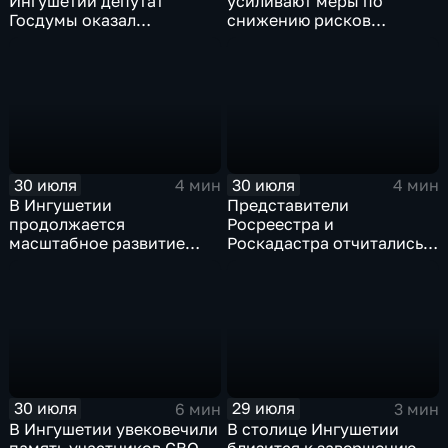
Ингушетии депутат
усиливают меры по
Госдумы оказал
снижению рисков
материальную помощь
возникновения
чрезвычайных ситуаций
техногенного и
природного характера
30 июля
30 июля
4 мин
4 мин
В Ингушетии
Представители
продолжается
Росреестра и
масштабное развитие
Роскадастра отчитались
спортивной
перед кабинетом
инфраструктуры
министров Ингушетии
30 июля
29 июля
6 мин
3 мин
В Ингушетии увековечили
В столице Ингушетии
память участников СВО
близится к завершению