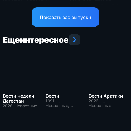
актуальные проблемы
Ингушетии проверяют
региона
места торговли бахчевых
культур
Показать все выпуски
Еще
интересное
Вести недели.
Вести
Вести Арктики
Дагестан
1991 – …
,
2026 – …
,
Новостные,
Новостные
2026
, Новостные
Общественно-
политические,
социально-
экономические