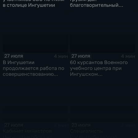
в столице Ингушетии
благотворительный
концерт в Ингушетии
27 июля
27 июля
4 мин
4 мин
В Ингушетии
60 курсантов Военного
продолжается работа по
учебного центра при
совершенствованию
Ингушском
системы
государственном
профилактической
университете приняли
медицинской помощи
присягу
27 июля
23 июля
4 мин
4 мин
Кабинет министров
Специалисты
Ингушетии обсудил
Роспотребнадзора