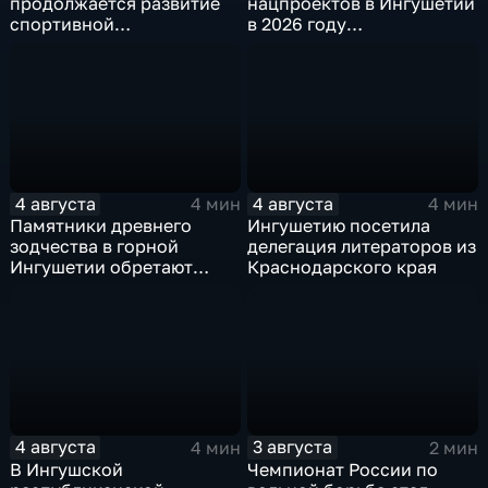
продолжается развитие
нацпроектов в Ингушетии
спортивной
в 2026 году
инфраструктуры
предусмотрено
финансирование в
объёме около 6
миллиардов рублей
4 августа
4 августа
4 мин
4 мин
Памятники древнего
Ингушетию посетила
зодчества в горной
делегация литераторов из
Ингушетии обретают
Краснодарского края
вторую жизнь
4 августа
3 августа
4 мин
2 мин
В Ингушской
Чемпионат России по