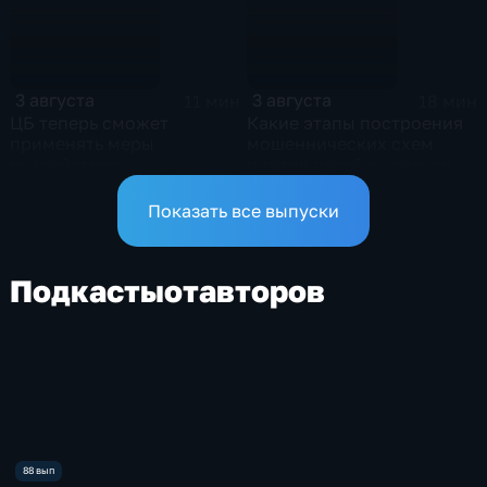
3 августа
3 августа
11 мин
18 мин
ЦБ теперь сможет
Какие этапы построения
применять меры
мошеннических схем
воздействия к
против детей выделили в
операторам сервисов
МВД?
рассрочки в случае
Показать все выпуски
выявления нарушений
Подкасты
от
авторов