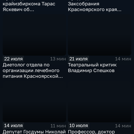
крайизбиркома Тарас
Заксобрания
Яскевич об
Красноярского края
избирательной
Алексей Додатко о
кампании-2026
главных итогах работы
депутатского корпуса 4-
го созыва
22 июля
21 июля
13 мин
14 мин
Диетолог отдела по
Театральный критик
организации лечебного
Владимир Спешков
питания Красноярской
краевой клинической
больницы Илья Юшков
14 июля
10 июля
11 мин
14 мин
Депутат Госдумы Николай
Профессор, доктор