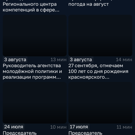
Регионального центра
погода на август
компетенций в сфере
ЖКХ Евгений Гаврилов о
подготовке к
отопительному сезону
3 августа
3 августа
13 мин
14 мин
Руководитель агентства
27 сентября, отмечаем
молодёжной политики и
100 лет со дня рождения
реализации программ
красноярского
общественного развития
художника Андрея
Красноярского края
Геннадьевича Поздеева
Виктор Коломиец
24 июля
17 июля
10 мин
11 мин
Председатель
Председатель