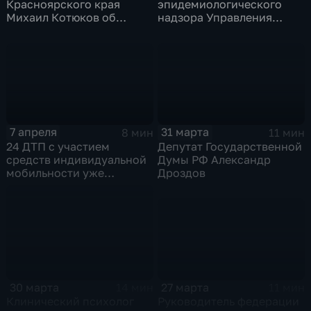
Красноярского края
эпидемиологического
Михаил Котюков об
надзора Управления
итогах космических дней
Роспотребнадзора по
Красноярскому краю
Максим Русин о сезоне
клещей
7 апреля
31 марта
8 мин
11 мин
24 ДТП с участием
Депутат Государственной
средств индивидуальной
Думы РФ Александр
мобильности уже
Дроздов
произошли в
Красноярске с начала
сезона
27 марта
30 марта
11 мин
14 мин
Руководитель федерации
Клинический психолог