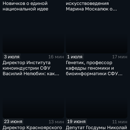
Новичков о единой
искусствоведения
национальной идее
Марина Москалюк о
жизни и творчестве
Андрея Поздеева
3 июля
1 июля
16 мин
17 мин
Директор Института
Генетик, профессор
киноиндустрии СФУ
кафедры геномики и
Василий Нелюбин: как
биоинформатики СФУ
освоить азы творческой
Константин Крутовский
специальности и снять
свой первый фильм
23 июня
19 июня
13 мин
11 мин
Директор Красноярского
Депутат Госдумы Николай