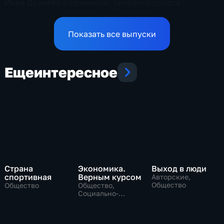
силового спорта
Инна Драчёва о причинах
Норильска Максим
подростковой агрессии
Коптелов планах
развития атлетики в
Показать все выпуски
северном городе
Еще
интересное
Страна
Экономика.
Выход в люди
спортивная
Верным курсом
Авторские,
Общество
Общество
Общество,
Социально-
экономические