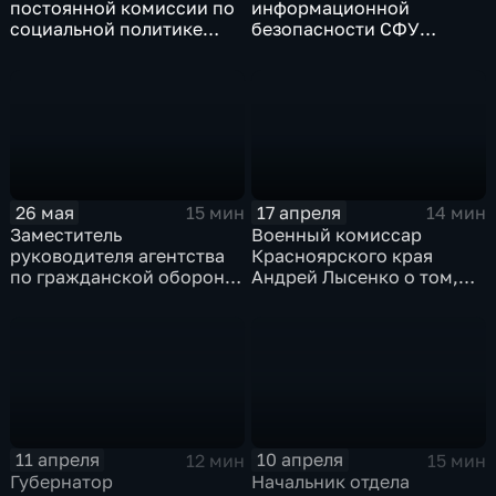
постоянной комиссии по
информационной
социальной политике
безопасности СФУ
Красноярского
Виталий Вайнштейн о
городского Совета
новых схемах
депутатов Оксана
мошенничества
Ларионова
26 мая
17 апреля
15 мин
14 мин
Заместитель
Военный комиссар
руководителя агентства
Красноярского края
по гражданской обороне,
Андрей Лысенко о том,
чрезвычайным ситуациям
как распределяются
и пожарной
призывники по войскам
безопасности края
Алексей Богданов
11 апреля
10 апреля
12 мин
15 мин
Губернатор
Начальник отдела