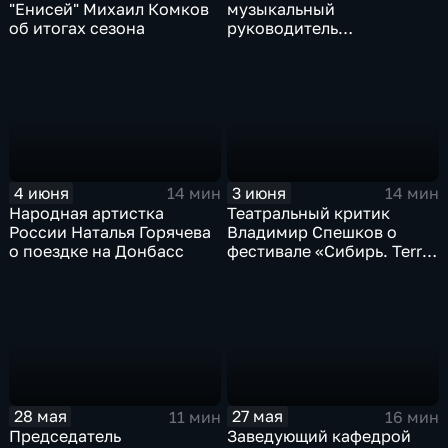
"Енисей" Михаил Комков
музыкальный
об итогах сезона
руководитель
Красноярского театра
оперы и балета Эльдар
Нагиев
4 июня
3 июня
14 мин
14 мин
Народная артистка
Театральный критик
России Наталья Горячева
Владимир Спешков о
о поездке на Донбасс
фестивале «Сибирь. Terra
Magica»
28 мая
27 мая
11 мин
16 мин
Председатель
Заведующий кафедрой