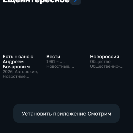
Есть нюанс с
Вести
Новороссия
Андреем
1991 – …
,
Общество,
Бочаровым
Новостные,
Общественно-
Общественно-
политические
2026
, Авторские,
политические,
Новостные,
социально-
общественно-
экономические
политические
Установить приложение Смотрим