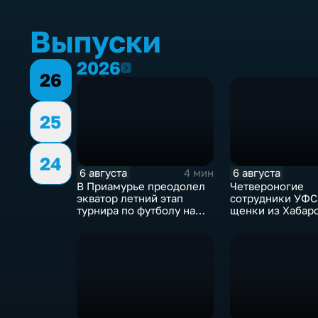
Выпуски
2026
2026
26
25
24
6 августа
6 августа
4 мин
В Приамурье преодолел
Четвероногие
экватор летний этап
сотрудники УФС
турнира по футболу на
щенки из Хабар
призы губернатора
приступили к сл
Приамурье