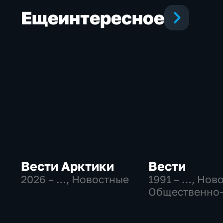
Еще
интересное
Вести Арктики
Вести
2026 – …
, Новостные
1991 – …
, Нов
Общественно
политические
социально-