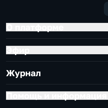
экономически
О платформе
Эфир
Журнал
Помощь и информация