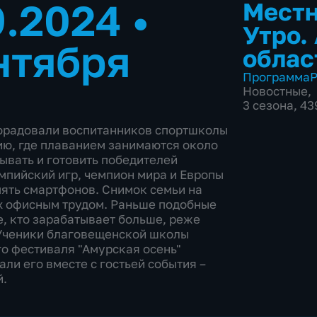
9.2024
•
Местн
Утро.
нтября
облас
Программа
Р
Новостные
,
3 сезона, 4
порадовали воспитанников спортшколы
ию, где плаванием занимаются около
тывать и готовить победителей
мпийский игр, чемпион мира и Европы
мять смартфонов. Снимок семьи на
х офисным трудом. Раньше подобные
е, кто зарабатывает больше, реже
 Ученики благовещенской школы
о фестиваля "Амурская осень"
ли его вместе с гостьей события –
й.