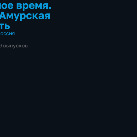
ое время.
 Амурская
ть
оссия
39 выпусков