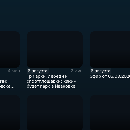
6 августа
6 августа
4 мин
2 мин
Три арки, лебеди и
Эфир от 06.08.202
ИН:
спортплощадки: каким
овска
будет парк в Ивановке
ужбе в