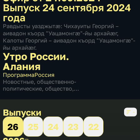
Выпуск 24 сентября 2024
года
Равдысты уазджытæ: Чихауиты Георгий –
аивадон къорд "Уацамонгæ"-йы архайæг,
Калоты Георгий – аивадон къорд "Уацамонгæ"-
йы архайæг.
Утро России.
Алания
Программа
Россия
Новостные
,
общественно-
политические
,
общество
,
развлекательные
,
социально-
экономические
,
5 сезонов, 1135 выпусков
Выпуски
26
25
24
23
22