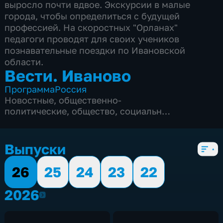
выросло почти вдвое. Экскурсии в малые
города, чтобы определиться с будущей
профессией. На скоростных "Орланах"
педагоги проводят для своих учеников
познавательные поездки по Ивановской
области.
Вести. Иваново
Программа
Россия
Новостные
,
общественно-
политические
,
общество
,
социально-
экономические
,
5 сезонов, 840 выпусков
Выпуски
26
25
24
23
22
2026
2026