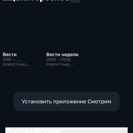
Вести
Вести недели
1991 – …
,
2001 – 2026
,
Новостные,
Новостные,
Общественно-
Общественно-
политические,
политические
социально-
экономические
Установить приложение Смотрим
О платформе