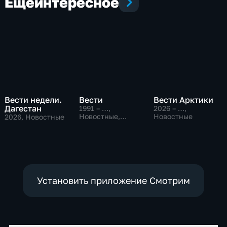
Еще
интересное
Вести недели.
Вести
Вести Арктики
Дагестан
1991 – …
,
2026 – …
,
Новостные,
Новостные
2026
, Новостные
Общественно-
политические,
социально-
экономические
Установить приложение Смотрим