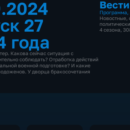
9.2024
Вести
Программа
,
ск 27
Новостные
,
политическ
4 сезона, 3
4 года
ер. Какова сейчас ситуация с
ительно соблюдать? Отработка действий
чальной военной подготовке? И какие
одоженов. У дворца бракосочетания