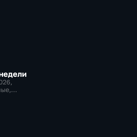
 недели
2026
,
ые,
венно-
еские