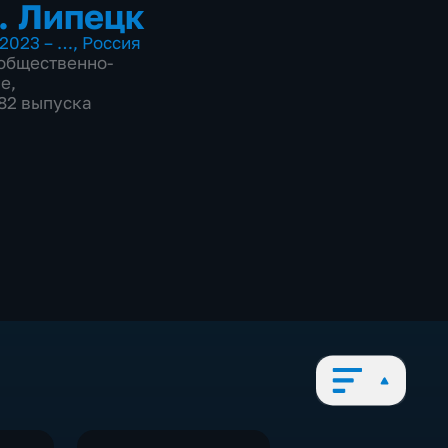
. Липецк
2023 – …
,
Россия
общественно-
ие
,
082 выпуска