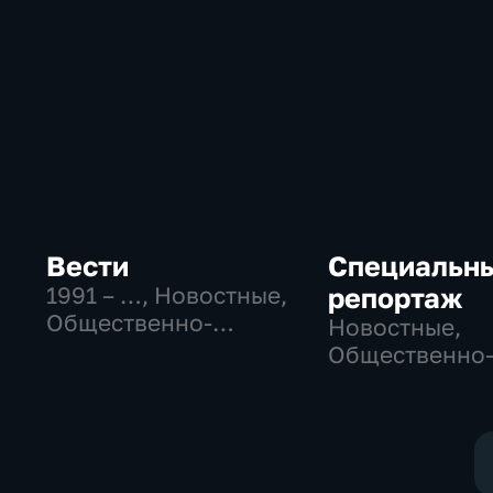
Вести
Специальн
1991 – …
, Новостные,
репортаж
Общественно-
Новостные,
политические,
Общественно
социально-
политические
экономические
социально-
экономически