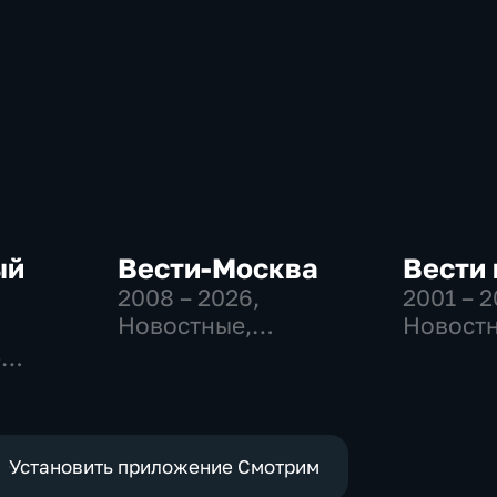
ый
Вести-Москва
Вести
2008 – 2026
,
2001 – 
Новостные,
Новостн
Общественно-
Общест
-
политические,
политич
,
социально-
экономические
е
Установить приложение Смотрим