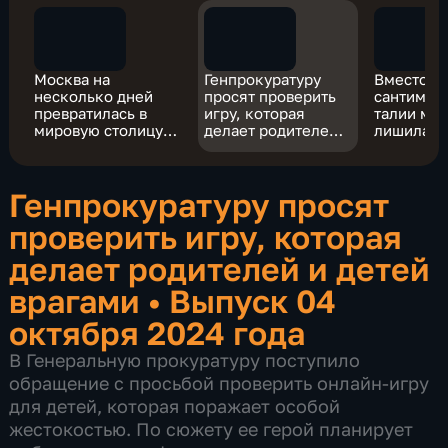
Москва на
Генпрокуратуру
Вместо л
несколько дней
просят проверить
сантимет
превратилась в
игру, которая
талии мо
мировую столицу
делает родителей и
лишилась
моды
детей врагами
Генпрокуратуру просят
проверить игру, которая
делает родителей и детей
врагами
•
Выпуск 04
октября 2024 года
В Генеральную прокуратуру поступило
обращение с просьбой проверить онлайн-игру
для детей, которая поражает особой
жестокостью. По сюжету ее герой планирует