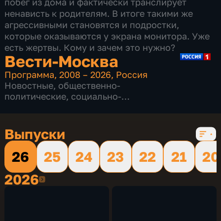
побег из дома и фактически транслирует
ненависть к родителям. В итоге такими же
агрессивными становятся и подростки,
которые оказываются у экрана монитора. Уже
есть жертвы. Кому и зачем это нужно?
Вести-Москва
Программа
,
2008 – 2026
,
Россия
Новостные
,
общественно-
политические
,
социально-
экономические
,
16 сезонов, 12224 выпуска
Выпуски
26
25
24
23
22
21
20
2026
2026