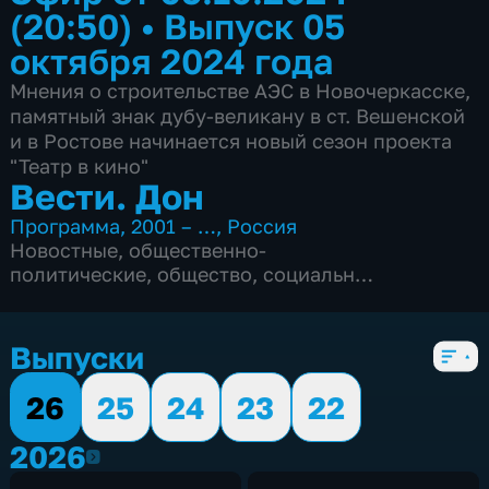
(20:50)
•
Выпуск 05
октября 2024 года
Мнения о строительстве АЭС в Новочеркасске,
памятный знак дубу-великану в ст. Вешенской
и в Ростове начинается новый сезон проекта
"Театр в кино"
Вести. Дон
Программа
,
2001 – …
,
Россия
Новостные
,
общественно-
политические
,
общество
,
социально-
экономические
,
Ежедневные
,
5 сезонов, 2847 выпусков
Выпуски
26
25
24
23
22
2026
2026