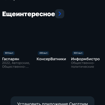
Еще
интересное
Гаспарян
КонсерВатники
Информбистро
2022
, Авторские,
Общественно-
Общественно-
политические
политические
Установить приложение Смотрим