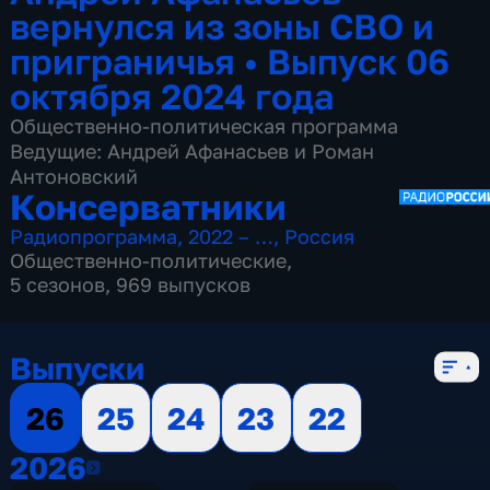
вернулся из зоны СВО и
приграничья
•
Выпуск 06
октября 2024 года
Общественно-политическая программа
Ведущие: Андрей Афанасьев и Роман
Антоновский
Консерватники
Радиопрограмма
,
2022 – …
,
Россия
Общественно-политические
,
5 сезонов, 969 выпусков
Выпуски
26
25
24
23
22
2026
2026