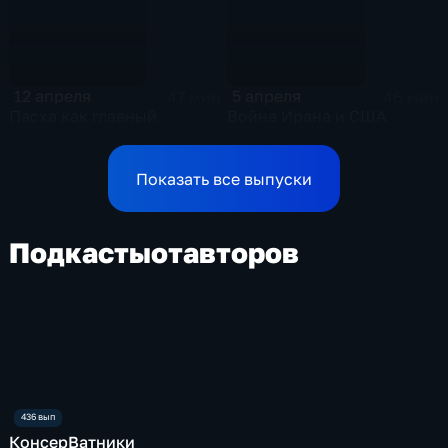
12 апреля
5 апреля
47 мин
46 мин
Пасха как главный
Война Ирана и США
русский праздник
Показать все выпуски
Подкасты
от
авторов
КонсерВатники