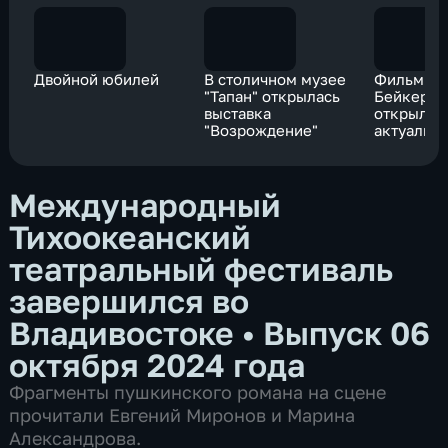
Двойной юбилей
В столичном музее
Фильм Ш
"Тапан" открылась
Бейкера 
выставка
открыл Ф
"Возрождение"
актуальн
российск
"Маяк"
Международный
Тихоокеанский
театральный фестиваль
завершился во
Владивостоке
•
Выпуск 06
октября 2024 года
Фрагменты пушкинского романа на сцене
прочитали Евгений Миронов и Марина
Александрова.