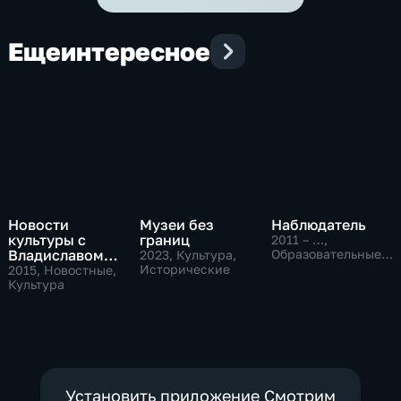
Еще
интересное
Новости
Музеи без
Наблюдатель
культуры с
границ
2011 – …
,
Владиславом
Образовательные,
2023
, Культура,
Культура
Флярковским
Исторические
2015
, Новостные,
Культура
Установить приложение Смотрим