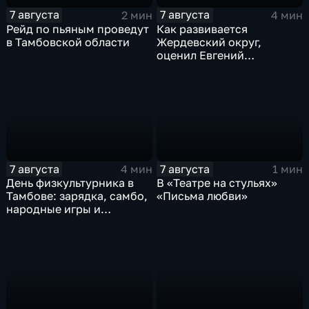
7 августа
7 августа
2 мин
4 мин
Рейд по пьяным проведут
Как развивается
в Тамбовской области
Жердевский округ,
оценил Евгений
Певрышов в ходе рабочей
поездки
7 августа
7 августа
4 мин
1 мин
День физкультурника в
В «Театре на стульях»
Тамбове: зарядка, самбо,
«Письма любви»
народные игры и
олимпийский чемпион