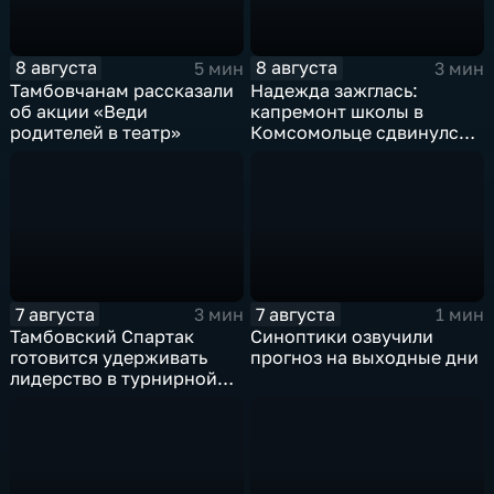
8 августа
8 августа
5 мин
3 мин
Тамбовчанам рассказали
Надежда зажглась:
об акции «Веди
капремонт школы в
родителей в театр»
Комсомольце сдвинулся с
мертвой точки
7 августа
7 августа
3 мин
1 мин
Тамбовский Спартак
Синоптики озвучили
готовится удерживать
прогноз на выходные дни
лидерство в турнирной
таблицеТамбовский
Спартак готовится
удерживать лидерство в
турнирной таблице