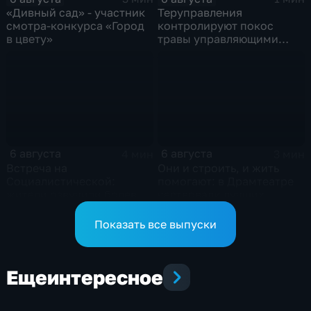
«Дивный сад» - участник
Теруправления
смотра-конкурса «Город
контролируют покос
в цвету»
травы управляющими
компаниями
6 августа
6 августа
4 мин
3 мин
Встреча на
Они и строить, и жить
Социалистической:
помогают: в Драмтеатре
жители озвучили болевые
чествовали лучших
точки, Максим Косенков
строителей
дал ответы
Показать все выпуски
Еще
интересное