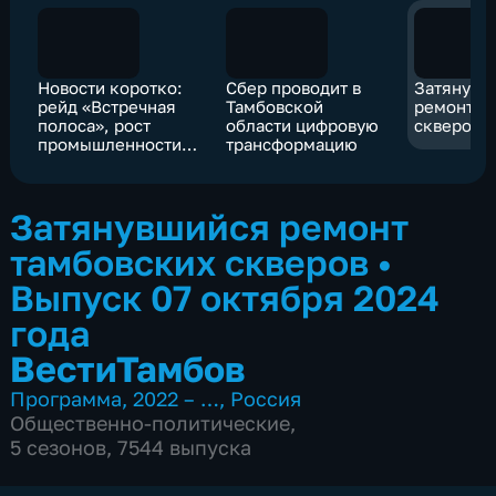
Новости коротко:
Сбер проводит в
Затянувш
рейд «Встречная
Тамбовской
ремонт т
полоса», рост
области цифровую
скверов
промышленности,
трансформацию
День работника
дополнительного
образования
Затянувшийся ремонт
тамбовских скверов
•
Выпуск 07 октября 2024
года
ВестиТамбов
Программа
,
2022 – …
,
Россия
Общественно-политические
,
5 сезонов, 7544 выпуска