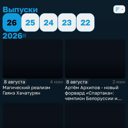
Выпуски
26
25
24
23
22
2026
2026
8 августа
8 августа
4 мин
2 мин
Магический реализм
Артём Архипов - новый
Гаянэ Хачатурян
форвард «Спартака»:
чемпион Белоруссии и
победитель Первой лиги
России теперь в составе
тамбовской команды