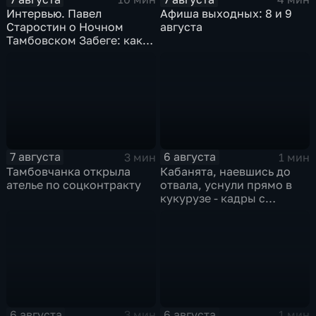
Интервью. Павел
Афиша выходных: 8 и 9
Старостин о Ночном
августа
Тамбовском Забеге: как
подготовиться, что
ожидать и чем заняться
на мероприятии
7 августа
6 августа
3 мин
1 мин
Тамбовчанка открыла
Кабанята, наевшись до
ателье по соцконтракту
отвала, уснули прямо в
кукурузе - кадры с
фотоловушек
6 августа
6 августа
3 мин
1 мин