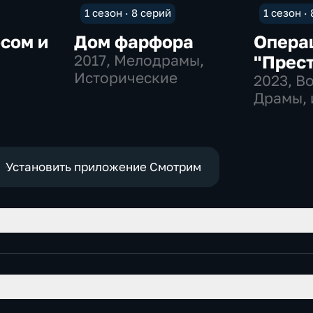
1 сезон · 8 серий
1 сезон ·
сом и
Дом фарфора
Опера
2017
, Мелодрамы,
"Прес
Исторические
2023
, В
Драмы, 
Установить приложение Смотрим