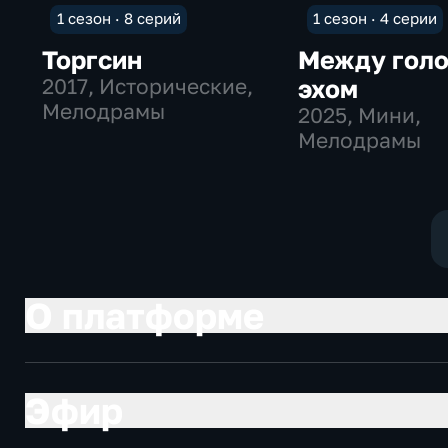
1 сезон · 8 серий
1 сезон · 4 серии
Торгсин
Между голо
2017
, Исторические,
эхом
Мелодрамы
2025
, Мини,
Мелодрамы
О платформе
Эфир