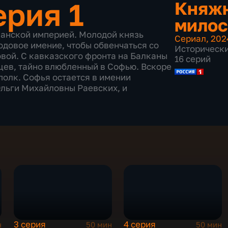
ерия 1
Княж
милос
сманской империей. Молодой князь
Сериал
,
202
одовое имение, чтобы обвенчаться со
Историческ
вой. С кавказского фронта на Балканы
16 серий
цев, тайно влюбленный в Софью. Вскоре
полк. Софья остается в имении
льги Михайловны Раевских, и
3 серия
4 серия
н
50 мин
50 мин