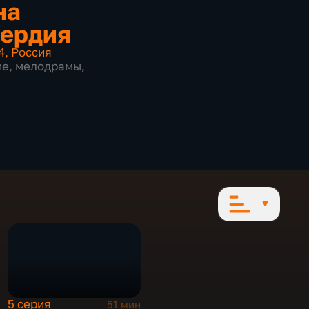
на
ердия
4
,
Россия
ие
,
мелодрамы
,
5 серия
51 мин