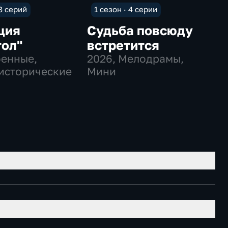
 8 серий
1 сезон · 4 серии
ция
Судьба повсюду
тол"
встретится
оенные,
2026
, Мелодрамы,
исторические
Мини