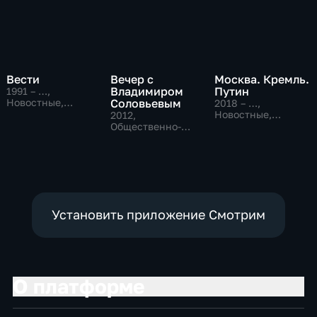
Вести
Вечер с
Москва. Кремль.
Владимиром
Путин
1991 – …
,
Новостные,
Соловьевым
2018 – …
,
Общественно-
Новостные,
2012
,
политические,
Общественно-
Общественно-
социально-
политические
политические
экономические
Установить приложение Смотрим
О платформе