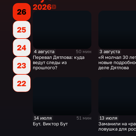
2026
2026
26
25
24
4 августа
3 августа
50 мин
Перевал Дятлова: куда
«Я молчал 30 лет
ведут следы из
новые подробно
23
прошлого?
деле Дятлова
22
14 июля
13 июля
51 мин
Бут. Виктор Бут
Заманили на «ра
ловушка для ро