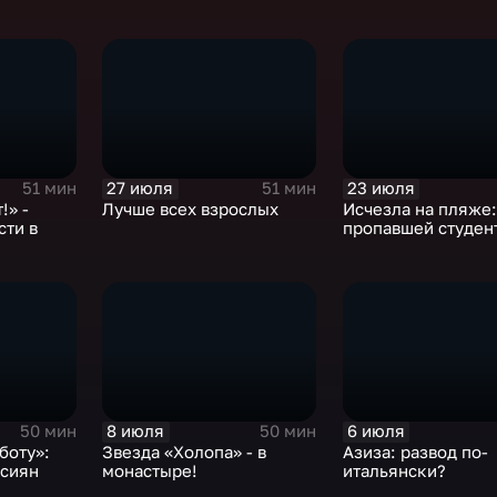
27 июля
23 июля
51 мин
51 мин
!» -
Лучше всех взрослых
Исчезла на пляже:
сти в
пропавшей студен
8 июля
6 июля
50 мин
50 мин
боту»:
Звезда «Холопа» - в
Азиза: развод по-
ссиян
монастыре!
итальянски?