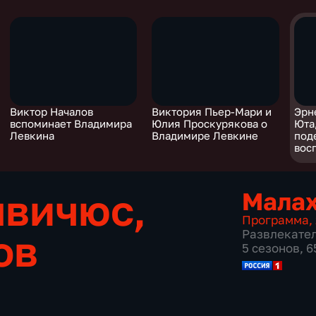
Виктор Началов
Виктория Пьер-Мари и
Эрн
вспоминает Владимира
Юлия Проскурякова о
Юта
Левкина
Владимире Левкине
под
вос
Вла
явичюс,
Мала
Программа
,
ов
Развлекате
5 сезонов, 