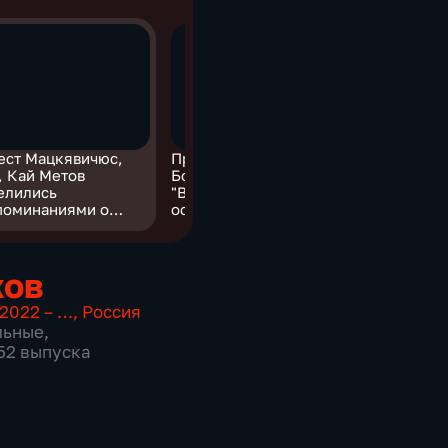
ест Мацкявичюс,
Профайлер
, Кай Метов
Болховитина:
елились
"Вишневская могла
поминаниями о
оставить ребенка в
димире Левкине
приюте"
хов
2022 – …
,
Россия
льные
,
652 выпуска