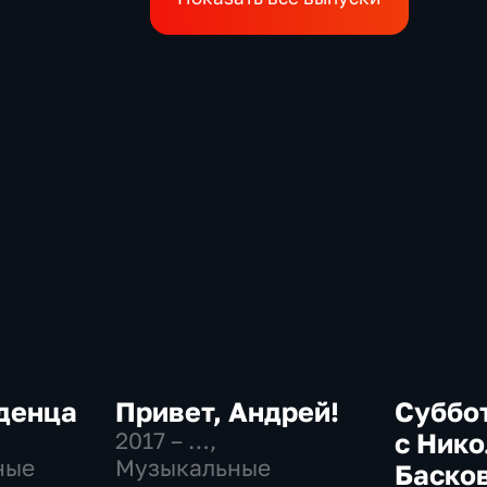
денца
Привет, Андрей!
Суббо
2017 – …
,
с Ник
ные
Музыкальные
Баско