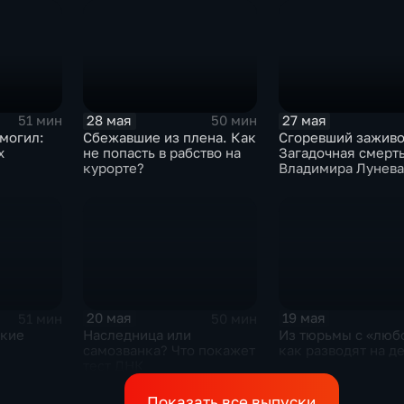
28 мая
27 мая
51 мин
50 мин
могил:
Сбежавшие из плена. Как
Сгоревший заживо
х
не попасть в рабство на
Загадочная смерт
курорте?
Владимира Лунева
20 мая
19 мая
51 мин
50 мин
ькие
Наследница или
Из тюрьмы с «люб
самозванка? Что покажет
как разводят на д
тест ДНК
Показать все выпуски