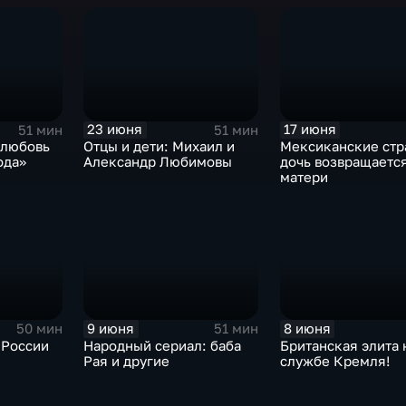
23 июня
17 июня
51 мин
51 мин
 любовь
Отцы и дети: Михаил и
Мексиканские стр
ода»
Александр Любимовы
дочь возвращается
матери
9 июня
8 июня
50 мин
51 мин
 России
Народный сериал: баба
Британская элита 
Рая и другие
службе Кремля!