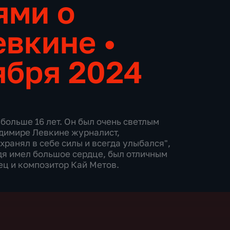
ями о
евкине
•
ября 2024
больше 16 лет. Он был очень светлым
адимире Левкине журналист,
ранял в себе силы и всегда улыбался",
дя имел большое сердце, был отличным
вец и композитор Кай Метов.