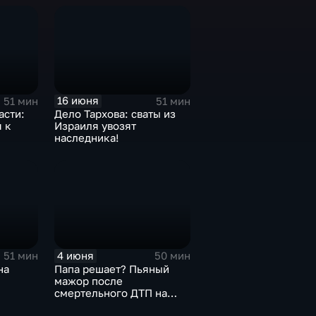
16 июня
51 мин
51 мин
асти:
Дело Тархова: сваты из
 к
Израиля увозят
наследника!
4 июня
51 мин
50 мин
на
Папа решает? Пьяный
мажор после
смертельного ДТП на
свободе!