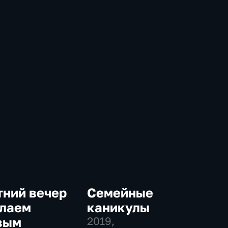
тний вечер
Семейные
олаем
каникулы
вым
2019
,