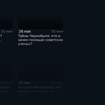
26 мая
51 мин
50 мин
?
Тайны Чернобыля: кто и
ь
зачем похищал советских
ученых?
18 мая
51 мин
50 мин
овью»:
Откровения цензора: вся
еньги
правда о письмах из
тюрьмы