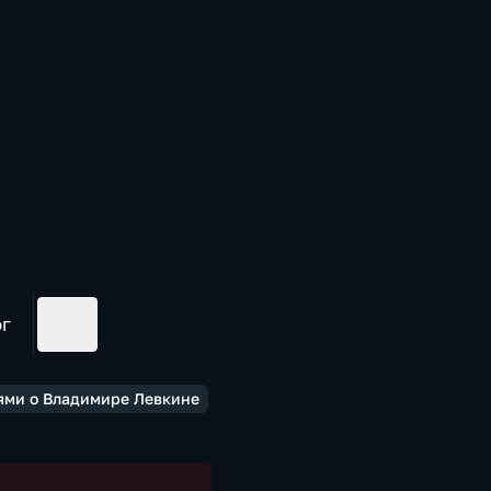
ог
ями о Владимире Левкине