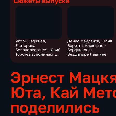
Сюжеты выпуска
Игорь Наджиев,
Денис Майданов, Юлия
Екатерина
Беретта, Александр
Белоцерковская, Юрий
Бердников о
Торсуев вспоминают
Владимире Левкине
Владимира Левкина
Эрнест Мацк
Юта, Кай Мет
поделились