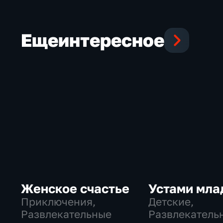
Еще
интересное
Женское счастье
Устами мла
Приключения,
Детские,
Развлекательные
Развлекатель