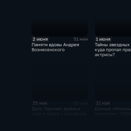
2 июня
1 июня
51 мин
Памяти вдовы Андрея
Тайны звездных 
Вознесенского
куда пропал пра
актрисы?
25 мая
21 мая
51 мин
Дело Тархова: драма в
Дачные «Мален
суде и видео с домофона
хитрости» - 2026