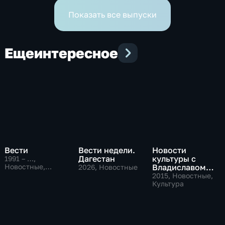
Показать все выпуски
Еще
интересное
Вести
Вести недели.
Новости
Дагестан
культуры с
1991 – …
,
Новостные,
Владиславом
2026
, Новостные
Общественно-
Флярковским
2015
, Новостные,
политические,
Культура
социально-
экономические