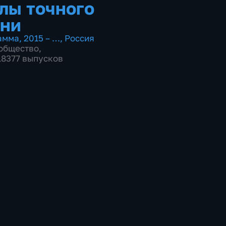
лы точного
ни
амма
,
2015 – …
,
Россия
общество
,
 18377 выпусков