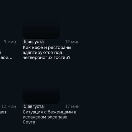
5 августа
9 мин
12 мин
Как кафе и рестораны
и
адаптируются под
евой
четвероногих гостей?
5 августа
10 мин
17 мин
ает
Ситуация с беженцами в
испанском эксклаве
Сеута
ния для
лей