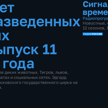
ет
Сигна
време
азведенных
Радиопрогр
Новостные
,
12 сезонов,
их
ыпуск 11
 года
е диких животных. Тигров, львов,
чатах и социальных сетях. Эдгард
сковского государственного цирка на
.