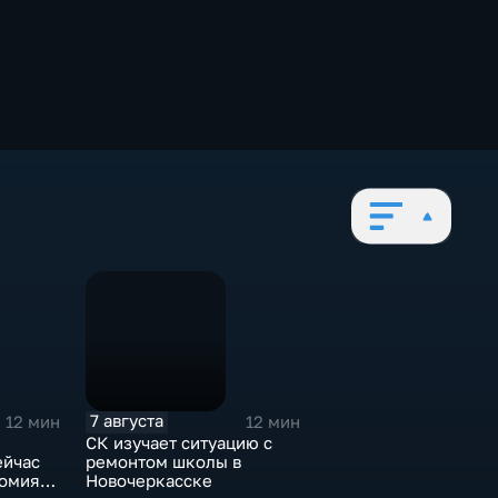
7 августа
12 мин
12 мин
СК изучает ситуацию с
ейчас
ремонтом школы в
томия
Новочеркасске