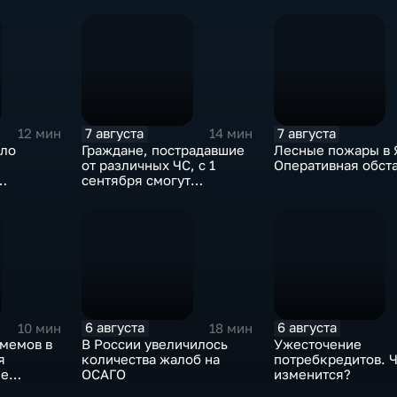
"Америка-Европа"
7 августа
7 августа
12 мин
14 мин
сло
Граждане, пострадавшие
Лесные пожары в 
от различных ЧС, с 1
Оперативная обст
сентября смогут
получить
дополнительные меры
соцподдержки
6 августа
6 августа
10 мин
18 мин
-мемов в
В России увеличилось
Ужесточение
я
количества жалоб на
потребкредитов. 
ие
ОСАГО
изменится?