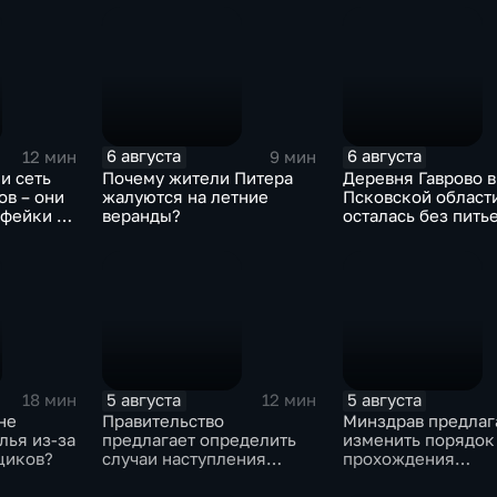
6 августа
6 августа
12 мин
9 мин
и сеть
Почему жители Питера
Деревня Гаврово в
в – они
жалуются на летние
Псковской област
 фейки и
веранды?
осталась без пить
ративные
воды
ом
х
5 августа
5 августа
18 мин
12 мин
не
Правительство
Минздрав предлаг
лья из-за
предлагает определить
изменить порядок
щиков?
случаи наступления
прохождения
ответственности
освидетельствова
туроператора
приемных родите