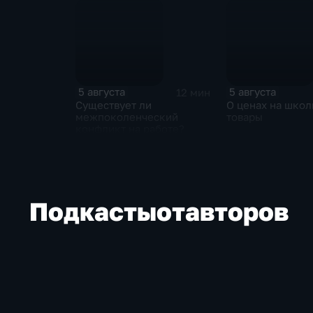
5 августа
5 августа
12 мин
Существует ли
О ценах на шко
межпоколенческий
товары
конфликт на работе?
Подкасты
от
авторов