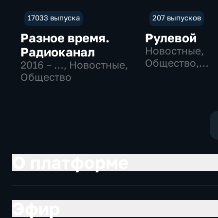
17033 выпуска
207 выпусков
Разное время.
Рулевой
Радиоканал
Новостные,
Общество,
2016 – …
, Новостные,
технологии
Общество
О платформе
Эфир