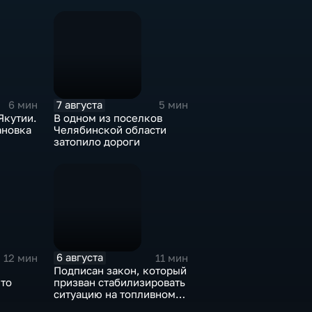
?
7 августа
6 мин
5 мин
Якутии.
В одном из поселков
ановка
Челябинской области
затопило дороги
6 августа
12 мин
11 мин
Подписан закон, который
Что
призван стабилизировать
ситуацию на топливном
рынке