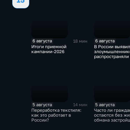
6 августа
6 августа
18 мин
Итоги приемной
В России выявил
кампании-2026
злоумышленнико
распространяли
собирали корпо
данные под вид
государственны
ведомств
5 августа
5 августа
14 мин
Переработка текстиля:
Часто ли гражда
как это работает в
остаются без жи
России?
обмана застрой