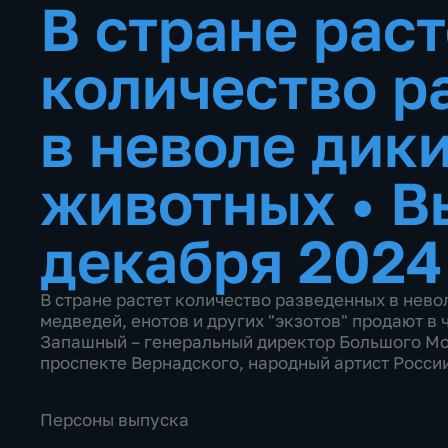
В стране раст
количество р
в неволе дик
животных
•
В
декабря 2024
В стране растет количество разведенных в невол
медведей, енотов и других "экзотов" продают в 
Запашный – генеральный директор Большого Мо
проспекте Вернадского, народный артист России
Персоны выпуска