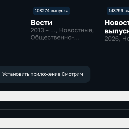
108274 выпуска
143759 в
Вести
Новос
2013 – …
, Новостные,
выпус
Общественно-
2026
, Н
политические
Установить приложение Смотрим