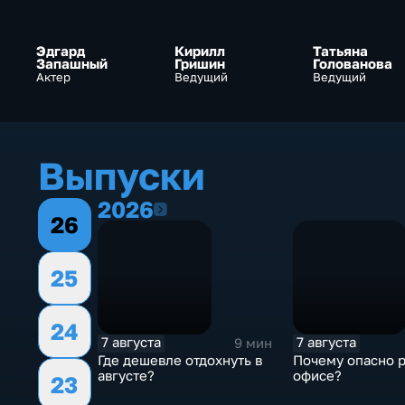
Эдгард
Кирилл
Татьяна
Запашный
Гришин
Голованова
Актер
Ведущий
Ведущий
Выпуски
2026
2026
26
25
24
7 августа
7 августа
9 мин
Где дешевле отдохнуть в
Почему опасно р
августе?
офисе?
23