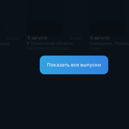
5 августа
5 августа
11 мин
9 мин
льные
В Тюменской области
Геленджик. После
подтопило 122 дома
атаки
Показать все выпуски