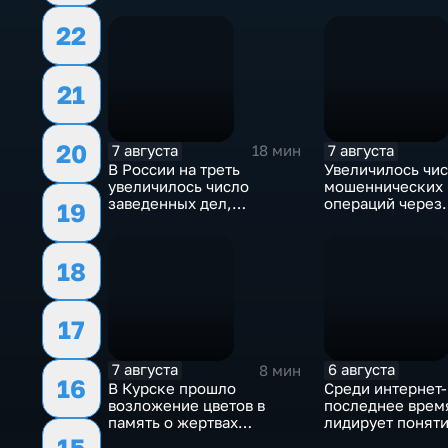
22
21
20
7 августа
7 августа
18 мин
В России на треть
Увеличилось чи
увеличилось число
мошеннических
заведенных дел,
операций через
19
связанных с отмыванием
банкоматы
денег
18
17
7 августа
6 августа
8 мин
16
В Курске прошло
Среди интернет
возложение цветов в
последнее врем
память о жертвах
лидирует понят
вторжения ВСУ в регион
"воздухан"
15