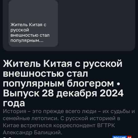
Житель Китая с
русской
внешностью стал
популярным
блогером
Житель Китая с русской
внешностью стал
популярным блогером
•
Выпуск 28 декабря 2024
года
История – это прежде всего люди – их судьбы и
семейные летописи. С русской историей в
Китае встретился корреспондент ВГТРК
Александр Балицкий.