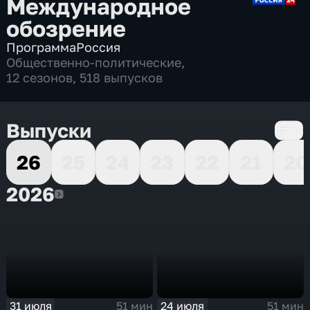
Международное
обозрение
Программа
Россия
Общественно-политические
,
12 сезонов, 518 выпусков
Выпуски
26
25
24
23
22
21
20
2026
2026
31 июля
24 июля
51 мин
51 мин