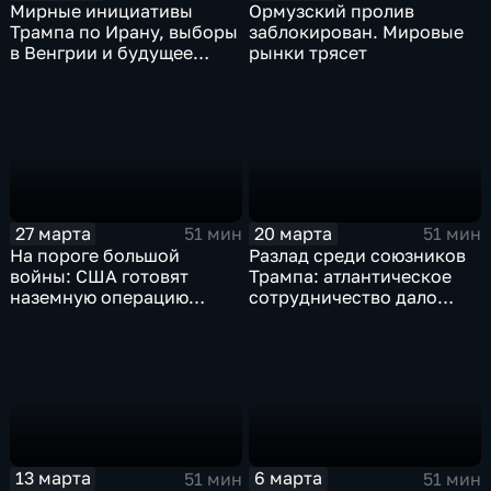
Мирные инициативы
Ормузский пролив
Трампа по Ирану, выборы
заблокирован. Мировые
в Венгрии и будущее
рынки трясет
европейского
финансирования
Украины. Эфир от
10.04.2026
27 марта
20 марта
51 мин
51 мин
На пороге большой
Разлад среди союзников
войны: США готовят
Трампа: атлантическое
наземную операцию
сотрудничество дало
против Ирана?
трещину
13 марта
6 марта
51 мин
51 мин