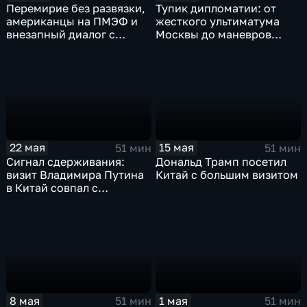
Перемирие без развязки,
Тупик дипломатии: от
американцы на ПМЭФ и
жесткого ультиматума
внезапный диалог с
Москвы до маневров
Россией
Трампа и Токио
15 мая
22 мая
51 мин
51 мин
Дональд Трамп посетил
Сигнал сдерживания:
Китай с большим визитом
визит Владимира Путина
в Китай совпал с
ядерными учениями
8 мая
1 мая
51 мин
51 мин