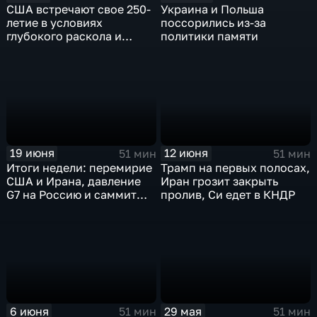
Украина и Польша
США встречают свое 250-
поссорились из-за
летие в условиях
политики памяти
глубокого раскола и
кризиса идентичности
12 июня
19 июня
51 мин
51 мин
Трамп на первых полосах,
Итоги недели: перемирие
Иран грозит закрыть
США и Ирана, давление
пролив, Си едет в КНДР
G7 на Россию и саммит
Россия – АСЕАН в Казани
6 июня
29 мая
51 мин
51 мин