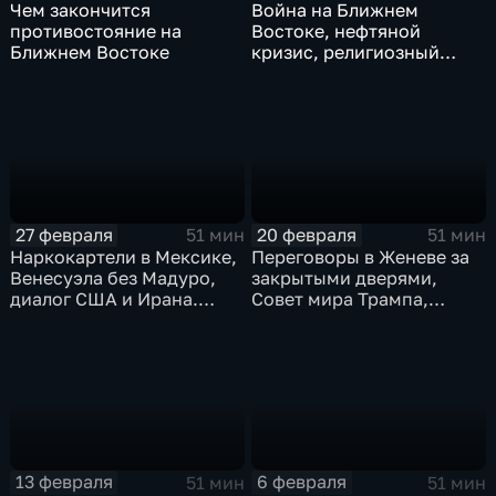
Чем закончится
Война на Ближнем
противостояние на
Востоке, нефтяной
Ближнем Востоке
кризис, религиозный
фактор в конфликтах.
Эфир 06.03.2026
27 февраля
20 февраля
51 мин
51 мин
Наркокартели в Мексике,
Переговоры в Женеве за
Венесуэла без Мадуро,
закрытыми дверями,
диалог США и Ирана.
Совет мира Трампа,
Эфир от 27.02.2026
амбиции США в
отношении Ирана растут.
Эфир от 20.02.2026
13 февраля
6 февраля
51 мин
51 мин