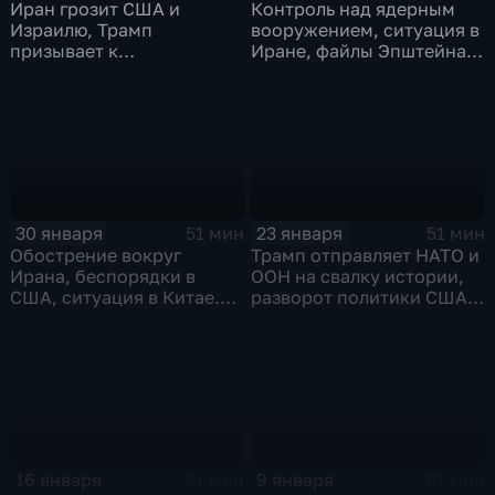
Иран грозит США и
Контроль над ядерным
Израилю, Трамп
вооружением, ситуация в
призывает к
Иране, файлы Эпштейна.
переговорам, итоги
Эфир от 06.02.2026
пятилетки в КНДР,
выборы в Японии. Эфир
от 13.02.2026
30 января
23 января
51 мин
51 мин
Обострение вокруг
Трамп отправляет НАТО и
Ирана, беспорядки в
ООН на свалку истории,
США, ситуация в Китае.
разворот политики США
Эфир от 30.01.2026
шокирует Европу. Эфир
от 23.01.2026
16 января
9 января
51 мин
51 мин