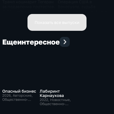
Трамп кошмарит Тегеран
Операция США в
за подавление протестов.
Венесуэле, судьба
США требуют
Мадуро, кризис в Иране.
Гренландию, ЕС в ответ
Эфир от 09.01.2026
высадил десант. Эфир от
Показать все выпуски
16.01.2026
Еще
интересное
Опасный бизнес
Лабиринт
Карнаухова
2026
, Авторские,
Общественно-
2022
, Новостные,
политические
Общественно-
политические